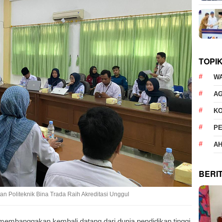
TOPI
W
AG
K
P
AH
BERI
an Politeknik Bina Trada Raih Akreditasi Unggul
embanggakan kembali datang dari dunia pendidikan tinggi