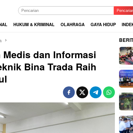
Pencaria
NAL
HUKUM & KRIMINAL
OLAHRAGA
GAYA HIDUP
INDE
BERI
a
m Medis dan Informasi
eknik Bina Trada Raih
ul