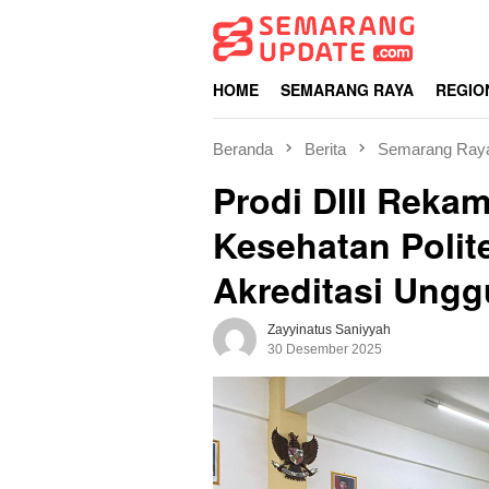
Loncat
ke
konten
HOME
SEMARANG RAYA
REGIO
Beranda
Berita
Semarang Ray
Prodi DIII Reka
Kesehatan Polit
Akreditasi Ungg
Zayyinatus Saniyyah
30 Desember 2025