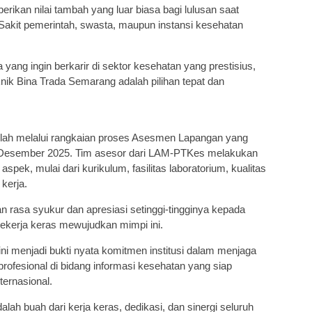
rikan nilai tambah yang luar biasa bagi lulusan saat
Sakit pemerintah, swasta, maupun instansi kesehatan
ang ingin berkarir di sektor kesehatan yang prestisius,
nik Bina Trada Semarang adalah pilihan tepat dan
elah melalui rangkaian proses Asesmen Lapangan yang
8 Desember 2025. Tim asesor dari LAM-PTKes melakukan
spek, mulai dari kurikulum, fasilitas laboratorium, kualitas
 kerja.
rasa syukur dan apresiasi setinggi-tingginya kepada
bekerja keras mewujudkan mimpi ini.
ini menjadi bukti nyata komitmen institusi dalam menjaga
ofesional di bidang informasi kesehatan yang siap
ternasional.
ah buah dari kerja keras, dedikasi, dan sinergi seluruh