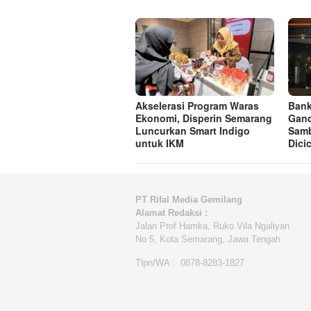
Akselerasi Program Waras
Bank
Ekonomi, Disperin Semarang
Gan
Luncurkan Smart Indigo
Samb
untuk IKM
Dici
PT Rifal Media Gemilang
Alamat Redaksi :
Jalan Prof Hamka, Ruko Vila Ngaliyan
No 5, Kota Semarang, Jawa Tengah
Tlpn/WA : 0878-8283-1827