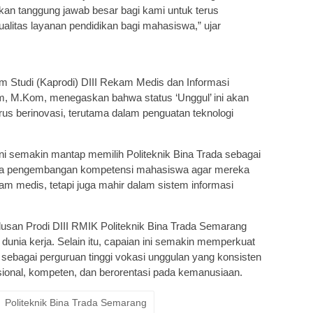
inkan tanggung jawab besar bagi kami untuk terus
itas layanan pendidikan bagi mahasiswa,” ujar
m Studi (Kaprodi) DIII Rekam Medis dan Informasi
m, M.Kom, menegaskan bahwa status ‘Unggul’ ini akan
erus berinovasi, terutama dalam penguatan teknologi
ni semakin mantap memilih Politeknik Bina Trada sebagai
da pengembangan kompetensi mahasiswa agar mereka
m medis, tetapi juga mahir dalam sistem informasi
usan Prodi DIII RMIK Politeknik Bina Trada Semarang
i dunia kerja. Selain itu, capaian ini semakin memperkuat
 sebagai perguruan tinggi vokasi unggulan yang konsisten
ional, kompeten, dan berorentasi pada kemanusiaan.
Politeknik Bina Trada Semarang