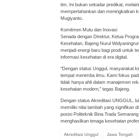
tim. Ini bukan sekadar predikat, mela
mempertahankan dan meningkatkan kual
Mugiyanto.
Komitmen Mutu dan Inovasi
Senada dengan Direktur, Ketua Progra
Kesehatan, Bajeng Nurul Widyaningru
menjadi energi baru bagi prodi untuk t
informasi kesehatan di era digital.
“Dengan status Unggul, masyarakat ki
tempat menimba ilmu. Kami fokus pa
tidak hanya ahli dalam manajemen reka
kesehatan modern,” tegas Bajeng.
Dengan status Akreditasi UNGGUL, lul
memiliki nilai tambah yang signifikan d
posisi Politeknik Bina Trada Semarang
menghasilkan tenaga kesehatan profes
Akreditasi Unggul
Jawa Tengah