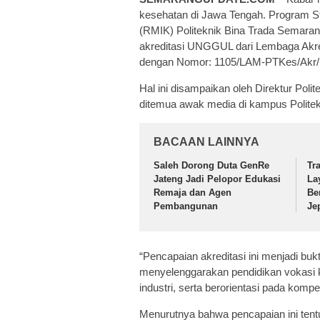
kesehatan di Jawa Tengah. Program S
(RMIK) Politeknik Bina Trada Semaran
akreditasi UNGGUL dari Lembaga Akre
dengan Nomor: 1105/LAM-PTKes/Akr/D
Hal ini disampaikan oleh Direktur Pol
ditemua awak media di kampus Politek
BACAAN LAINNYA
Saleh Dorong Duta GenRe
Tr
Jateng Jadi Pelopor Edukasi
La
Remaja dan Agen
Be
Pembangunan
Je
“Pencapaian akreditasi ini menjadi bu
menyelenggarakan pendidikan vokasi 
industri, serta berorientasi pada komp
Menurutnya bahwa pencapaian ini tent