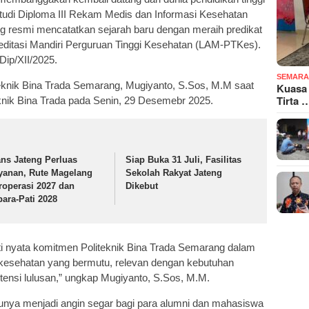
tudi Diploma III Rekam Medis dan Informasi Kesehatan
g resmi mencatatkan sejarah baru dengan meraih predikat
ditasi Mandiri Perguruan Tinggi Kesehatan (LAM-PTKes).
ip/XII/2025.
SEMARA
iteknik Bina Trada Semarang, Mugiyanto, S.Sos, M.M saat
Kuasa
Tirta 
nik Bina Trada pada Senin, 29 Desemebr 2025.
ans Jateng Perluas
Siap Buka 31 Juli, Fasilitas
yanan, Rute Magelang
Sekolah Rakyat Jateng
roperasi 2027 dan
Dikebut
para-Pati 2028
kti nyata komitmen Politeknik Bina Trada Semarang dalam
kesehatan yang bermutu, relevan dengan kebutuhan
etensi lulusan,” ungkap Mugiyanto, S.Sos, M.M.
unya menjadi angin segar bagi para alumni dan mahasiswa