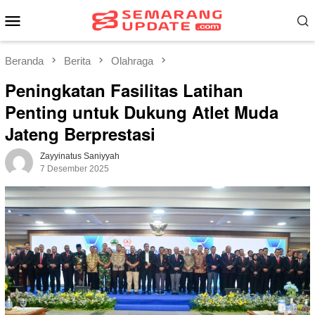
Loncat
Menu
ke
Mobile
konten
Beranda
Berita
Olahraga
Peningkatan Fasilitas Latihan
Penting untuk Dukung Atlet Muda
Jateng Berprestasi
Zayyinatus Saniyyah
7 Desember 2025