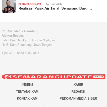
SEMARANG RAYA
6 Agustus 2026
Realisasi Pajak Air Tanah Semarang Baru …
PT Rifal Media Gemilang
Alamat Redaksi :
Jalan Prof Hamka, Ruko Vila Ngaliyan
No 5, Kota Semarang, Jawa Tengah
Tlpn/WA : 0878-8283-1827
INDEKS
KARIR
TENTANG KAMI
REDAKSI
KONTAK KAMI
PEDOMAN MEDIA SIBER