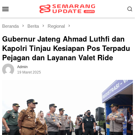
Loncat
Menu
ke
Mobile
konten
Beranda
Berita
Regional
Gubernur Jateng Ahmad Luthfi dan
Kapolri Tinjau Kesiapan Pos Terpadu
Pejagan dan Layanan Valet Ride
Admin
19 Maret 2025