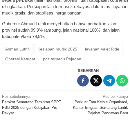
seperti perbaikan jalan nasional, provinsi, dan kabupaten/kota telah
ditingkatkan. Persiapan lain termasuk rekayasa lalu lintas, layanan
mudik gratis, dan stabilisasi harga pangan.
Gubernur Ahmad Luthfi menyebutkan bahwa perbaikan jalan
provinsi sudah 99,9% rampung, jalan nasional 100%, dan jalan
kabupaten/kota 79,5%.
Ahmad Luthfi
Kesiapan mudik 2025
layanan Valet Ride
Operasi Ketupat
pos terpadu Pejagan
SEBARKAN
Navigasi
Pos sebelumnya
Pos berikutnya
Pemkot Semarang Terbitkan SPPT
Perkuat Tata Kelola Organisasi,
pos
PBB 2025 dengan Kebijakan Pro
Kantor Imigrasi Semarang Lantik
Rakyat
Pejabat Pengawas Baru