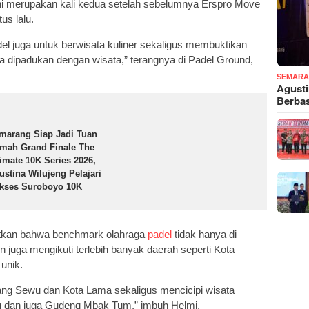
ni merupakan kali kedua setelah sebelumnya Erspro Move
us lalu.
del juga untuk berwisata kuliner sekaligus membuktikan
sa dipadukan dengan wisata,” terangnya di Padel Ground,
SEMARA
Agust
Berba
marang Siap Jadi Tuan
mah Grand Finale The
timate 10K Series 2026,
ustina Wilujeng Pelajari
kses Suroboyo 10K
hatkan bahwa benchmark olahraga
padel
tidak hanya di
n juga mengikuti terlebih banyak daerah seperti Kota
unik.
ang Sewu dan Kota Lama sekaligus mencicipi wisata
ng dan juga Gudeng Mbak Tum,” imbuh Helmi.