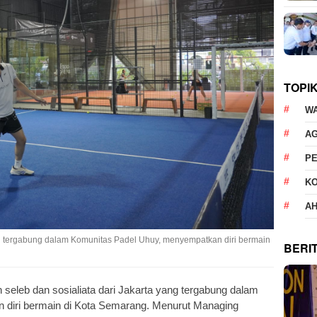
TOPI
W
AG
P
K
AH
ang tergabung dalam Komunitas Padel Uhuy, menyempatkan diri bermain
BERI
 seleb dan sosialiata dari Jakarta yang tergabung dalam
diri bermain di Kota Semarang. Menurut Managing