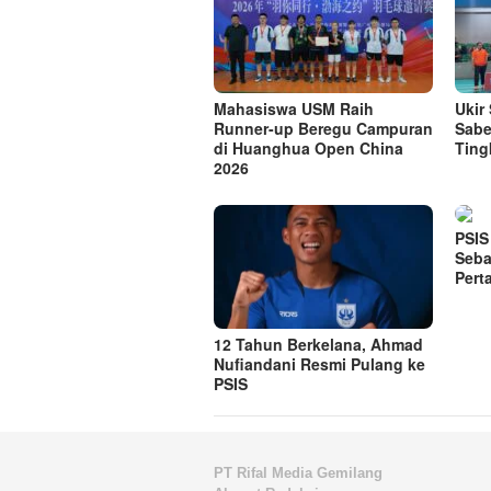
Mahasiswa USM Raih
Ukir
Runner-up Beregu Campuran
Sabe
di Huanghua Open China
Ting
2026
PSIS
Seba
Pert
12 Tahun Berkelana, Ahmad
Nufiandani Resmi Pulang ke
PSIS
PT Rifal Media Gemilang