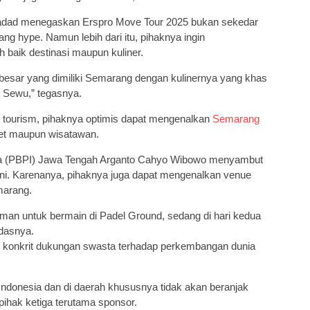
ad menegaskan Erspro Move Tour 2025 bukan sekedar
g hype. Namun lebih dari itu, pihaknya ingin
 baik destinasi maupun kuliner.
 besar yang dimiliki Semarang dengan kulinernya yang khas
g Sewu,” tegasnya.
tourism, pihaknya optimis dapat mengenalkan
Semarang
tlet maupun wisatawan.
ia (PBPI) Jawa Tengah Arganto Cahyo Wibowo menyambut
ini. Karenanya, pihaknya juga dapat mengenalkan venue
marang.
teman untuk bermain di Padel Ground, sedang di hari kedua
ndasnya.
ti konkrit dukungan swasta terhadap perkembangan dunia
Indonesia dan di daerah khususnya tidak akan beranjak
pihak ketiga terutama sponsor.