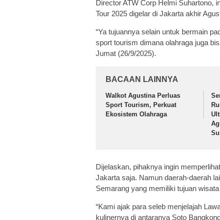
Director ATW Corp Helmi Suhartono, i
Tour 2025 digelar di Jakarta akhir Agust
“Ya tujuannya selain untuk bermain pa
sport tourism dimana olahraga juga bi
Jumat (26/9/2025).
BACAAN LAINNYA
Walkot Agustina Perluas
Se
Sport Tourism, Perkuat
Ru
Ekosistem Olahraga
Ul
Ag
Su
Dijelaskan, pihaknya ingin memperli
Jakarta saja. Namun daerah-daerah lai
Semarang yang memiliki tujuan wisata 
“Kami ajak para seleb menjelajah Law
kulinernya di antaranya Soto Bangko