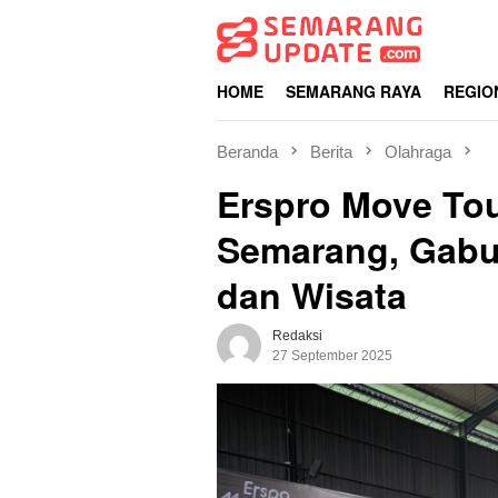
Loncat
ke
konten
HOME
SEMARANG RAYA
REGIO
Beranda
Berita
Olahraga
Erspro Move Tou
Semarang, Gabu
dan Wisata
Redaksi
27 September 2025