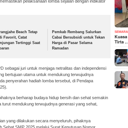
 memastikan pelaksanaan lomba sejalan dengan indikator
rangjahe Beach Tetap
Pemkab Rembang Salurkan
SEMARA
Kuasa
i Favorit, Catat
Cabai Bersubsidi untuk Tekan
Tirta 
njungan Tertinggi Saat
Harga di Pasar Selama
baran
Ramadan
 sebagai juri untuk menjaga netralitas dan independensi
emang bertujuan utama untuk mendukung terwujudnya
ada penyerahan hadiah lomba tersebut, di Pendapa
25).
, pihaknya berharap budaya hidup bersih dan sehat semakin
 turut mendukung terwujudnya generasi yang sehat,
aian yang dilakukan secara menyeluruh, pihaknya
 Sehat SMP 2025 melalui Surat Keputusan Nomor