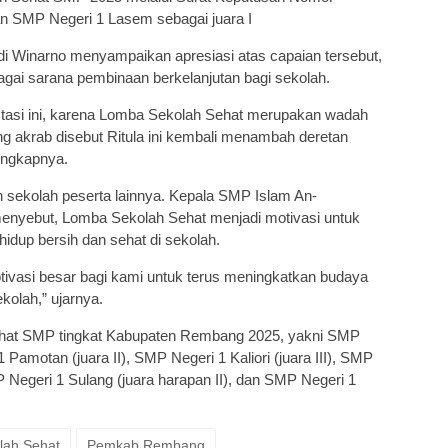
n SMP Negeri 1 Lasem sebagai juara I
i Winarno menyampaikan apresiasi atas capaian tersebut,
gai sarana pembinaan berkelanjutan bagi sekolah.
stasi ini, karena Lomba Sekolah Sehat merupakan wadah
g akrab disebut Ritula ini kembali menambah deretan
 ungkapnya.
n sekolah peserta lainnya. Kepala SMP Islam An-
nyebut, Lomba Sekolah Sehat menjadi motivasi untuk
idup bersih dan sehat di sekolah.
ivasi besar bagi kami untuk terus meningkatkan budaya
kolah,” ujarnya.
at SMP tingkat Kabupaten Rembang 2025, yakni SMP
 Pamotan (juara II), SMP Negeri 1 Kaliori (juara III), SMP
P Negeri 1 Sulang (juara harapan II), dan SMP Negeri 1
lah Sehat
Pemkab Rembang