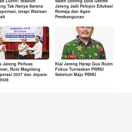
d Luthfi: Stasiun
Saleh Dorong Duta GenRe
ng Tak Hanya Sarana
Jateng Jadi Pelopor Edukasi
sportasi, tetapi Warisan
Remaja dan Agen
rah
Pembangunan
s Jateng Perluas
Kiai Jateng Harap Gus Rozin
nan, Rute Magelang
Fokus Tuntaskan PWNU
perasi 2027 dan Jepara-
Sebelum Maju PBNU
 2028