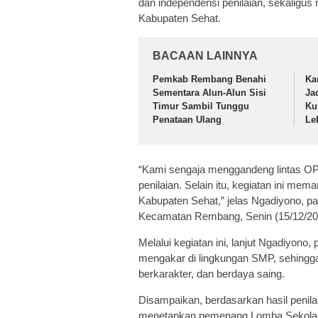
dan independensi penilaian, sekaligus
Kabupaten Sehat.
BACAAN LAINNYA
Pemkab Rembang Benahi
Ka
Sementara Alun-Alun Sisi
Jad
Timur Sambil Tunggu
Ku
Penataan Ulang
Le
“Kami sengaja menggandeng lintas OPD
penilaian. Selain itu, kegiatan ini m
Kabupaten Sehat,” jelas Ngadiyono, p
Kecamatan Rembang, Senin (15/12/20
Melalui kegiatan ini, lanjut Ngadiyono
mengakar di lingkungan SMP, sehingga
berkarakter, dan berdaya saing.
Disampaikan, berdasarkan hasil penil
menetapkan pemenang Lomba Sekolah