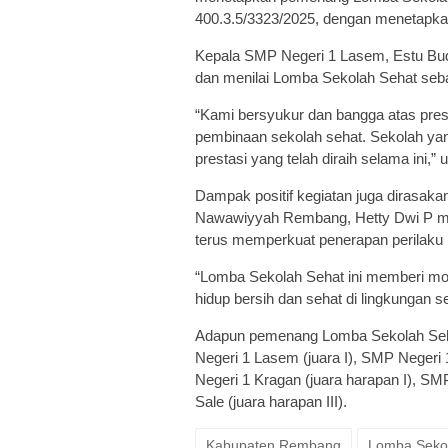
400.3.5/3323/2025, dengan menetapka
Kepala SMP Negeri 1 Lasem, Estu Bud
dan menilai Lomba Sekolah Sehat seba
“Kami bersyukur dan bangga atas pre
pembinaan sekolah sehat. Sekolah yan
prestasi yang telah diraih selama ini,”
Dampak positif kegiatan juga dirasaka
Nawawiyyah Rembang, Hetty Dwi P me
terus memperkuat penerapan perilaku h
“Lomba Sekolah Sehat ini memberi mot
hidup bersih dan sehat di lingkungan se
Adapun pemenang Lomba Sekolah Seh
Negeri 1 Lasem (juara I), SMP Negeri 1
Negeri 1 Kragan (juara harapan I), SM
Sale (juara harapan III).
Kabupaten Rembang
Lomba Seko