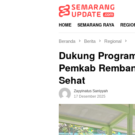
Loncat
ke
konten
HOME
SEMARANG RAYA
REGIO
Beranda
Berita
Regional
Dukung Program
Pemkab Remban
Sehat
Zayyinatus Saniyyah
17 Desember 2025