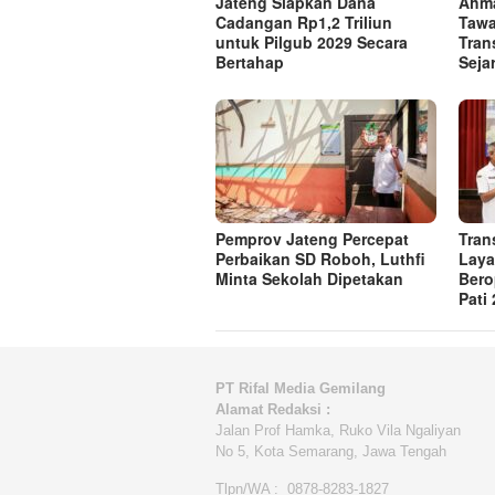
Jateng Siapkan Dana
Ahma
Cadangan Rp1,2 Triliun
Tawa
untuk Pilgub 2029 Secara
Tran
Bertahap
Seja
Pemprov Jateng Percepat
Tran
Perbaikan SD Roboh, Luthfi
Laya
Minta Sekolah Dipetakan
Bero
Pati
PT Rifal Media Gemilang
Alamat Redaksi :
Jalan Prof Hamka, Ruko Vila Ngaliyan
No 5, Kota Semarang, Jawa Tengah
Tlpn/WA : 0878-8283-1827