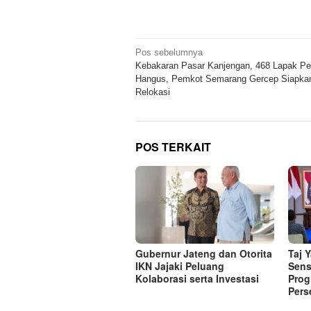
Navigasi
Pos sebelumnya
Kebakaran Pasar Kanjengan, 468 Lapak P
pos
Hangus, Pemkot Semarang Gercep Siapka
Relokasi
POS TERKAIT
Gubernur Jateng dan Otorita
Taj 
IKN Jajaki Peluang
Sens
Kolaborasi serta Investasi
Prog
Pers