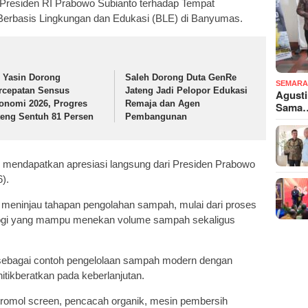
n Presiden RI Prabowo Subianto terhadap Tempat
erbasis Lingkungan dan Edukasi (BLE) di Banyumas.
j Yasin Dorong
Saleh Dorong Duta GenRe
SEMARA
rcepatan Sensus
Jateng Jadi Pelopor Edukasi
Agusti
onomi 2026, Progres
Remaja dan Agen
Sama
teng Sentuh 81 Persen
Pembangunan
 mendapatkan apresiasi langsung dari Presiden Prabowo
).
 meninjau tahapan pengolahan sampah, mulai dari proses
logi yang mampu menekan volume sampah sekaligus
.
 sebagai contoh pengelolaan sampah modern dengan
tikberatkan pada keberlanjutan.
 tromol screen, pencacah organik, mesin pembersih