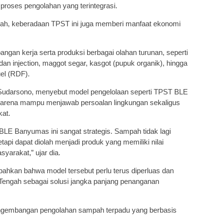
roses pengolahan yang terintegrasi.
ah, keberadaan TPST ini juga memberi manfaat ekonomi
pangan kerja serta produksi berbagai olahan turunan, seperti
 dan injection, maggot segar, kasgot (pupuk organik), hingga
uel (RDF).
Sudarsono, menyebut model pengelolaan seperti TPST BLE
karena mampu menjawab persoalan lingkungan sekaligus
at.
BLE Banyumas ini sangat strategis. Sampah tidak lagi
tapi dapat diolah menjadi produk yang memiliki nilai
yarakat,” ujar dia.
hkan bahwa model tersebut perlu terus diperluas dan
 Tengah sebagai solusi jangka panjang penanganan
gembangan pengolahan sampah terpadu yang berbasis