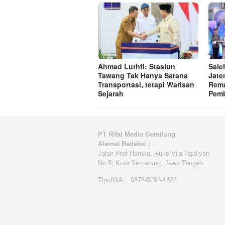
Ahmad Luthfi: Stasiun
Sale
Tawang Tak Hanya Sarana
Jate
Transportasi, tetapi Warisan
Rema
Sejarah
Pem
PT Rifal Media Gemilang
Alamat Redaksi :
Jalan Prof Hamka, Ruko Vila Ngaliyan
No 5, Kota Semarang, Jawa Tengah
Tlpn/WA : 0878-8283-1827