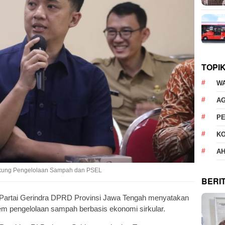
TOPI
W
AG
P
K
AH
Dukung Pengelolaan Sampah dan PSEL
BERI
 Partai Gerindra DPRD Provinsi Jawa Tengah menyatakan
 pengelolaan sampah berbasis ekonomi sirkular.