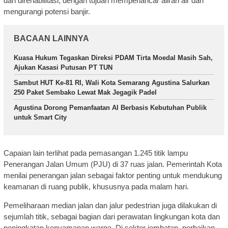
dan direhabilitasi, dengan tujuan memperlancar aliran air dan
mengurangi potensi banjir.
BACAAN LAINNYA
Kuasa Hukum Tegaskan Direksi PDAM Tirta Moedal Masih Sah,
Ajukan Kasasi Putusan PT TUN
Sambut HUT Ke-81 RI, Wali Kota Semarang Agustina Salurkan
250 Paket Sembako Lewat Mak Jegagik Padel
Agustina Dorong Pemanfaatan AI Berbasis Kebutuhan Publik
untuk Smart City
Capaian lain terlihat pada pemasangan 1.245 titik lampu
Penerangan Jalan Umum (PJU) di 37 ruas jalan. Pemerintah Kota
menilai penerangan jalan sebagai faktor penting untuk mendukung
keamanan di ruang publik, khususnya pada malam hari.
Pemeliharaan median jalan dan jalur pedestrian juga dilakukan di
sejumlah titik, sebagai bagian dari perawatan lingkungan kota dan
peningkatan kenyamanan warga. Di sektor jembatan, perbaikan