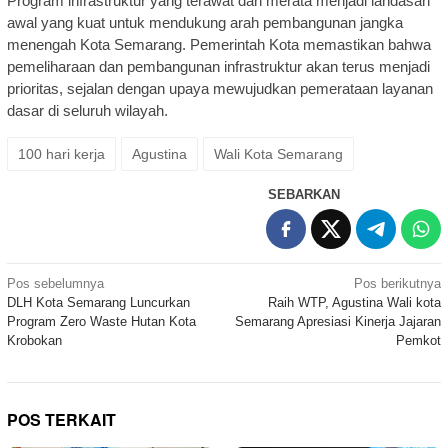
Program infrastruktur yang terawat dan merata menjadi landasan
awal yang kuat untuk mendukung arah pembangunan jangka
menengah Kota Semarang. Pemerintah Kota memastikan bahwa
pemeliharaan dan pembangunan infrastruktur akan terus menjadi
prioritas, sejalan dengan upaya mewujudkan pemerataan layanan
dasar di seluruh wilayah.
100 hari kerja
Agustina
Wali Kota Semarang
SEBARKAN
Navigasi
Pos sebelumnya
Pos berikutnya
DLH Kota Semarang Luncurkan
Raih WTP, Agustina Wali kota
pos
Program Zero Waste Hutan Kota
Semarang Apresiasi Kinerja Jajaran
Krobokan
Pemkot
POS TERKAIT