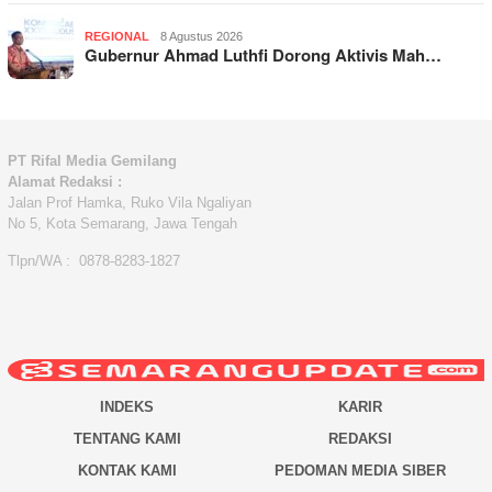
REGIONAL
8 Agustus 2026
Gubernur Ahmad Luthfi Dorong Aktivis Mah…
PT Rifal Media Gemilang
Alamat Redaksi :
Jalan Prof Hamka, Ruko Vila Ngaliyan
No 5, Kota Semarang, Jawa Tengah
Tlpn/WA : 0878-8283-1827
INDEKS
KARIR
TENTANG KAMI
REDAKSI
KONTAK KAMI
PEDOMAN MEDIA SIBER