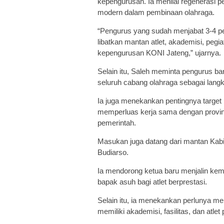
kepengurusan. Ia menilai regenerasi p
modern dalam pembinaan olahraga.
“Pengurus yang sudah menjabat 3-4 pe
libatkan mantan atlet, akademisi, pe
kepengurusan KONI Jateng,” ujarnya.
Selain itu, Saleh meminta pengurus b
seluruh cabang olahraga sebagai langk
Ia juga menekankan pentingnya target 
memperluas kerja sama dengan provin
pemerintah.
Masukan juga datang dari mantan Kab
Budiarso.
Ia mendorong ketua baru menjalin ke
bapak asuh bagi atlet berprestasi.
Selain itu, ia menekankan perlunya m
memiliki akademisi, fasilitas, dan atlet 