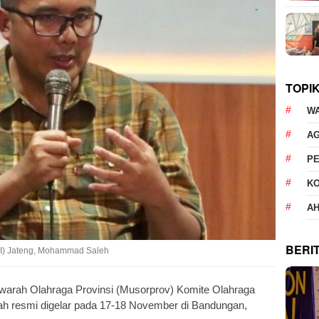
TOPI
W
AG
P
K
AH
BERI
SI) Jateng, Mohammad Saleh
arah Olahraga Provinsi (Musorprov) Komite Olahraga
ah resmi digelar pada 17-18 November di Bandungan,