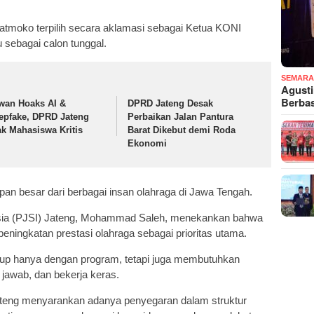
atmoko terpilih secara aklamasi sebagai Ketua KONI
 sebagai calon tunggal.
SEMARA
Agust
Berba
wan Hoaks AI &
DPRD Jateng Desak
epfake, DPRD Jateng
Perbaikan Jalan Pantura
ak Mahasiswa Kritis
Barat Dikebut demi Roda
Ekonomi
an besar dari berbagai insan olahraga di Jawa Tengah.
esia (PJSI) Jateng, Mohammad Saleh, menekankan bahwa
ningkatan prestasi olahraga sebagai prioritas utama.
kup hanya dengan program, tetapi juga membutuhkan
jawab, dan bekerja keras.
teng menyarankan adanya penyegaran dalam struktur