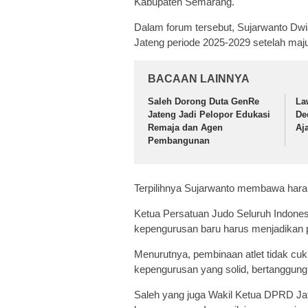
Kabupaten Semarang.
Dalam forum tersebut, Sujarwanto Dwi
Jateng periode 2025-2029 setelah maju
BACAAN LAINNYA
Saleh Dorong Duta GenRe
La
Jateng Jadi Pelopor Edukasi
De
Remaja dan Agen
Aj
Pembangunan
Terpilihnya Sujarwanto membawa harap
Ketua Persatuan Judo Seluruh Indon
kepengurusan baru harus menjadikan pe
Menurutnya, pembinaan atlet tidak cu
kepengurusan yang solid, bertanggung 
Saleh yang juga Wakil Ketua DPRD Ja