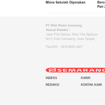
Minta Sekolah Dipetakan
Bero
Pati
PT Rifal Media Gemilang
Alamat Redaksi :
Jalan Prof Hamka, Ruko Vila Ngaliyan
No 5, Kota Semarang, Jawa Tengah
Tlpn/WA : 0878-8283-1827
INDEKS
KARIR
REDAKSI
KONTAK KAMI