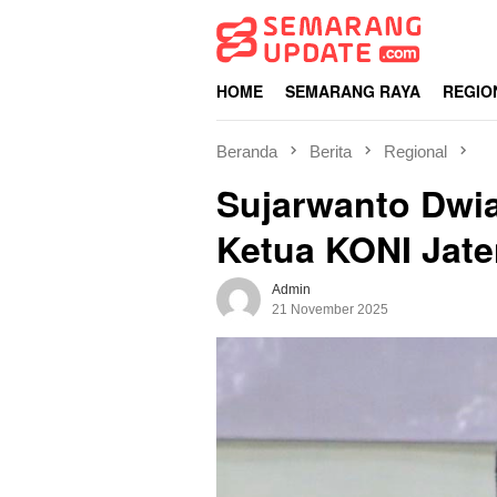
Loncat
ke
konten
HOME
SEMARANG RAYA
REGIO
Beranda
Berita
Regional
Sujarwanto Dwia
Ketua KONI Jate
Admin
21 November 2025