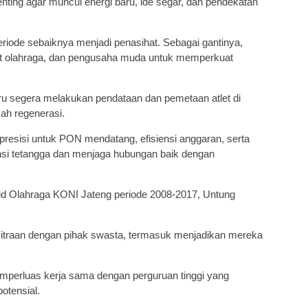
enting agar muncul energi baru, ide segar, dan pendekatan
riode sebaiknya menjadi penasihat. Sebagai gantinya,
giat olahraga, dan pengusaha muda untuk memperkuat
aru segera melakukan pendataan dan pemetaan atlet di
ah regenerasi.
presisi untuk PON mendatang, efisiensi anggaran, serta
si tetangga dan menjaga hubungan baik dengan
id Olahraga KONI Jateng periode 2008-2017, Untung
mitraan dengan pihak swasta, termasuk menjadikan mereka
emperluas kerja sama dengan perguruan tinggi yang
potensial.