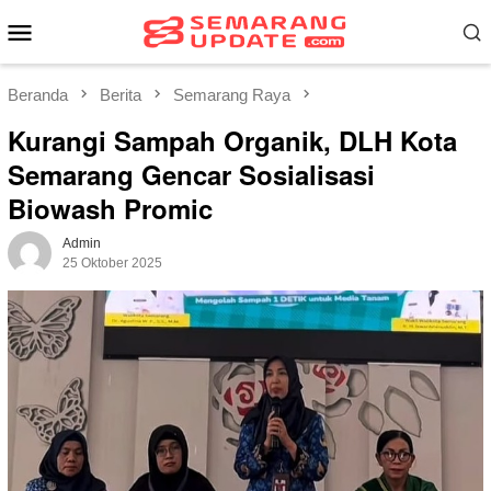
Loncat
Menu
ke
Mobile
konten
Beranda
Berita
Semarang Raya
Kurangi Sampah Organik, DLH Kota
Semarang Gencar Sosialisasi
Biowash Promic
Admin
25 Oktober 2025