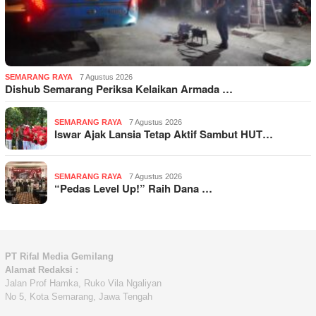
SEMARANG RAYA
7 Agustus 2026
Dishub Semarang Periksa Kelaikan Armada …
SEMARANG RAYA
7 Agustus 2026
Iswar Ajak Lansia Tetap Aktif Sambut HUT…
SEMARANG RAYA
7 Agustus 2026
“Pedas Level Up!” Raih Dana …
PT Rifal Media Gemilang
Alamat Redaksi :
Jalan Prof Hamka, Ruko Vila Ngaliyan
No 5, Kota Semarang, Jawa Tengah