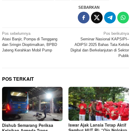
SEBARKAN
Navigasi
Pos sebelumnya
Pos berikutnya
Atasi Banjir, Pompa di Tenggang
Seminar Nasional KAPSIPI–
pos
dan Sringin Dioptimalkan, BPBD
ADIPSI 2025 Bahas Tata Kelola
Jateng Kerahkan Mobil Pump
Digital dan Berkelanjutan di Sektor
Publik
POS TERKAIT
Iswar Ajak Lansia Tetap Aktif
Dishub Semarang Periksa
Sambut HUT RI: “Ojo Nglokro
Kelaikan Armada Trans