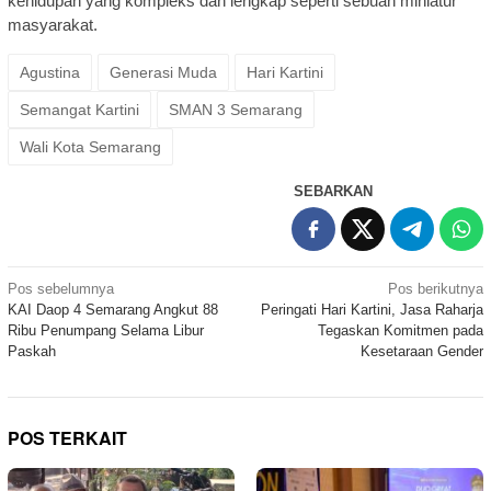
kehidupan yang kompleks dan lengkap seperti sebuah miniatur
masyarakat.
Agustina
Generasi Muda
Hari Kartini
Semangat Kartini
SMAN 3 Semarang
Wali Kota Semarang
SEBARKAN
Navigasi
Pos sebelumnya
Pos berikutnya
KAI Daop 4 Semarang Angkut 88
Peringati Hari Kartini, Jasa Raharja
pos
Ribu Penumpang Selama Libur
Tegaskan Komitmen pada
Paskah
Kesetaraan Gender
POS TERKAIT