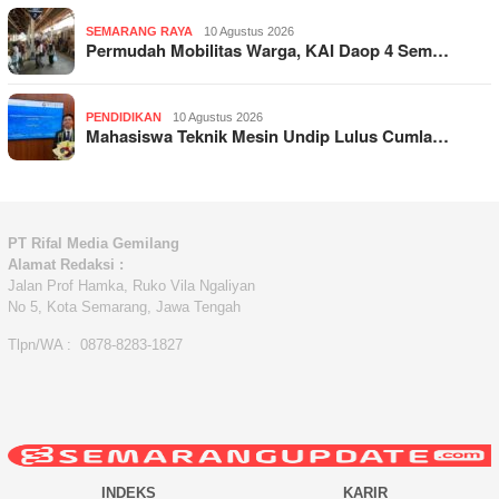
SEMARANG RAYA
10 Agustus 2026
Permudah Mobilitas Warga, KAI Daop 4 Sem…
PENDIDIKAN
10 Agustus 2026
Mahasiswa Teknik Mesin Undip Lulus Cumla…
PT Rifal Media Gemilang
Alamat Redaksi :
Jalan Prof Hamka, Ruko Vila Ngaliyan
No 5, Kota Semarang, Jawa Tengah
Tlpn/WA : 0878-8283-1827
INDEKS
KARIR