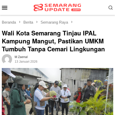
Loncat
Menu
ke
Mobile
konten
Beranda
Berita
Semarang Raya
Wali Kota Semarang Tinjau IPAL
Kampung Mangut, Pastikan UMKM
Tumbuh Tanpa Cemari Lingkungan
M Zaenal
13 Januari 2026