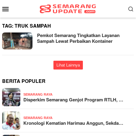
Loncat
Menu
ke
Mobile
konten
TAG:
TRUK SAMPAH
Pemkot Semarang Tingkatkan Layanan
Sampah Lewat Perbaikan Kontainer
Lihat Lainnya
BERITA POPULER
SEMARANG RAYA
Disperkim Semarang Genjot Program RTLH, …
SEMARANG RAYA
Kronologi Kematian Harimau Anggun, Sekda…