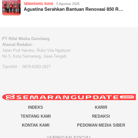
SEMARANG RAYA
5 Agustus 2026
Agustina Serahkan Bantuan Renovasi 850 R…
PT Rifal Media Gemilang
Alamat Redaksi :
Jalan Prof Hamka, Ruko Vila Ngaliyan
No 5, Kota Semarang, Jawa Tengah
Tlpn/WA : 0878-8283-1827
INDEKS
KARIR
TENTANG KAMI
REDAKSI
KONTAK KAMI
PEDOMAN MEDIA SIBER
JARINGAN SOCIAL