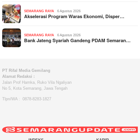
SEMARANG RAYA
6 Agustus 2026
Akselerasi Program Waras Ekonomi, Disper…
SEMARANG RAYA
6 Agustus 2026
Bank Jateng Syariah Gandeng PDAM Semaran…
PT Rifal Media Gemilang
Alamat Redaksi :
Jalan Prof Hamka, Ruko Vila Ngaliyan
No 5, Kota Semarang, Jawa Tengah
Tlpn/WA : 0878-8283-1827