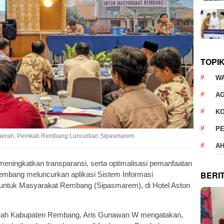
TOPI
W
AG
K
P
t Daerah, Pemkab Rembang Luncurkan Sipasmarem
AH
eningkatkan transparansi, serta optimalisasi pemanfaatan
BERI
embang meluncurkan aplikasi Sistem Informasi
 untuk Masyarakat Rembang (Sipasmarem), di Hotel Aston
erah Kabupaten Rembang, Aris Gunawan W mengatakan,