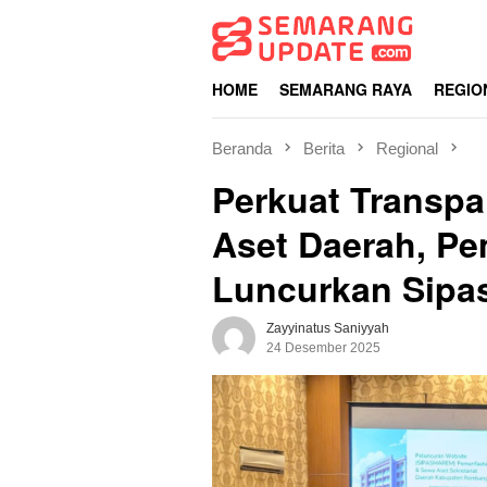
Loncat
ke
konten
HOME
SEMARANG RAYA
REGIO
Beranda
Berita
Regional
Perkuat Transpa
Aset Daerah, P
Luncurkan Sip
Zayyinatus Saniyyah
24 Desember 2025