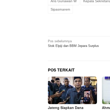
Aris Gunawan W
Kepala Sekretar
Sipasmarem
Navigasi
Pos sebelumnya
Stok Elpiji dan BBM Jepara Surplus
pos
POS TERKAIT
Jateng Siapkan Dana
Ahma