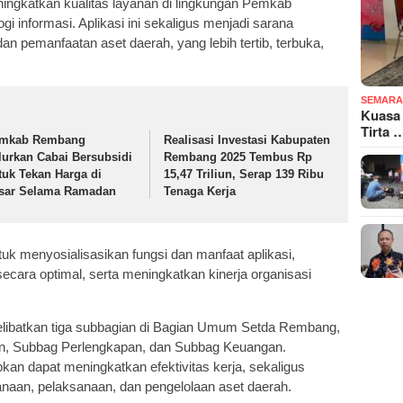
gkatkan kualitas layanan di lingkungan Pemkab
 informasi. Aplikasi ini sekaligus menjadi sarana
 pemanfaatan aset daerah, yang lebih tertib, terbuka,
SEMARA
Kuasa
Tirta 
mkab Rembang
Realisasi Investasi Kabupaten
lurkan Cabai Bersubsidi
Rembang 2025 Tembus Rp
tuk Tekan Harga di
15,47 Triliun, Serap 139 Ribu
sar Selama Ramadan
Tenaga Kerja
k menyosialisasikan fungsi dan manfaat aplikasi,
cara optimal, serta meningkatkan kinerja organisasi
libatkan tiga subbagian di Bagian Umum Setda Rembang,
n, Subbag Perlengkapan, dan Subbag Keuangan.
apkan dapat meningkatkan efektivitas kerja, sekaligus
naan, pelaksanaan, dan pengelolaan aset daerah.