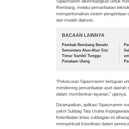
Sipasmarem dikembangkan untuk menin
Rembang, melalui pemanfaatan teknologi
memperkenalkan sistem pengelolaan dan
dan mudah diakses.
BACAAN LAINNYA
Pemkab Rembang Benahi
Pe
Sementara Alun-Alun Sisi
Sa
Timur Sambil Tunggu
un
Penataan Ulang
Pa
“Peluncuran Sipasmarem bertujuan untu
mendorong pemanfaatan aset daerah se
dalam memberikan layanan,” ujarnya.
Disampaikan, aplikasi Sipasmarem me
yakni Subbag Tata Usaha Kepegawaia
Keterlibatan lintas subbagian ini dihar
memperkuat koordinasi dalam perenca