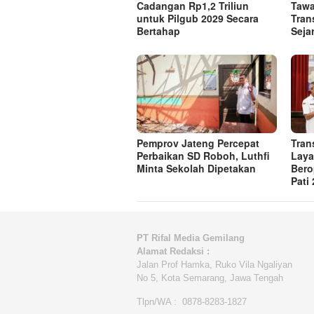
Cadangan Rp1,2 Triliun
Tawa
untuk Pilgub 2029 Secara
Tran
Bertahap
Seja
Pemprov Jateng Percepat
Tran
Perbaikan SD Roboh, Luthfi
Laya
Minta Sekolah Dipetakan
Bero
Pati
PT Rifal Media Gemilang
Alamat Redaksi :
Jalan Prof Hamka, Ruko Vila Ngaliyan
No 5, Kota Semarang, Jawa Tengah
Tlpn/WA : 0878-8283-1827