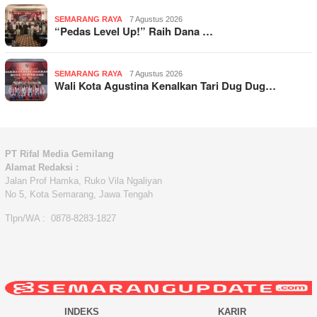
SEMARANG RAYA
7 Agustus 2026
“Pedas Level Up!” Raih Dana …
SEMARANG RAYA
7 Agustus 2026
Wali Kota Agustina Kenalkan Tari Dug Dug…
PT Rifal Media Gemilang
Alamat Redaksi :
Jalan Prof Hamka, Ruko Vila Ngaliyan
No 5, Kota Semarang, Jawa Tengah
Tlpn/WA : 0878-8283-1827
INDEKS
KARIR