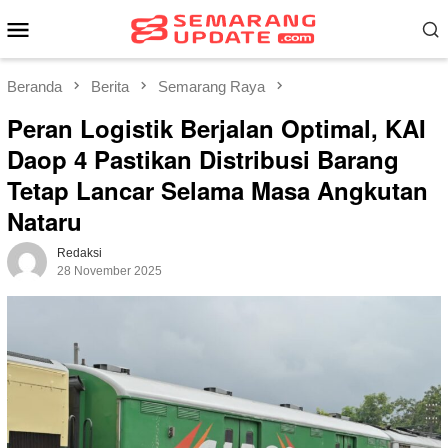
Loncat
Menu
ke
Mobile
konten
Beranda
Berita
Semarang Raya
Peran Logistik Berjalan Optimal, KAI
Daop 4 Pastikan Distribusi Barang
Tetap Lancar Selama Masa Angkutan
Nataru
Redaksi
28 November 2025