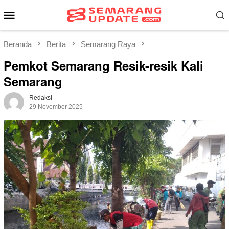
Loncat
Menu
ke
Mobile
konten
Beranda
Berita
Semarang Raya
Pemkot Semarang Resik-resik Kali
Semarang
Redaksi
29 November 2025