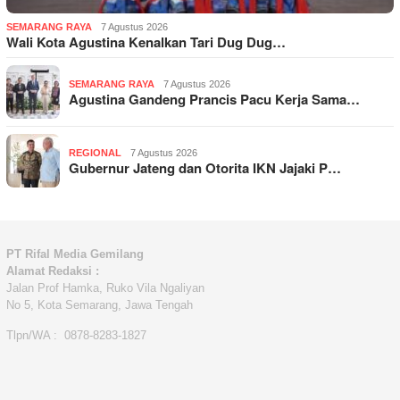
SEMARANG RAYA
7 Agustus 2026
Wali Kota Agustina Kenalkan Tari Dug Dug…
SEMARANG RAYA
7 Agustus 2026
Agustina Gandeng Prancis Pacu Kerja Sama…
REGIONAL
7 Agustus 2026
Gubernur Jateng dan Otorita IKN Jajaki P…
PT Rifal Media Gemilang
Alamat Redaksi :
Jalan Prof Hamka, Ruko Vila Ngaliyan
No 5, Kota Semarang, Jawa Tengah
Tlpn/WA : 0878-8283-1827