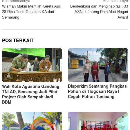
Navigasi
Pos sebelumnya
Pos berikutnya
Wisman Makin Memilih Kereta Api:
Berdedikasi dan Menginspirasi, 33
pos
28 Ribu Turis Gunakan KA dari
ASN di Jateng Raih Abdi Nagari
Semarang
Award
POS TERKAIT
Disperkim Semarang Pangkas
Wali Kota Agustina Gandeng
Pohon di Tlogosari Raya I
TNI AD, Semarang Jadi Pilot
Cegah Pohon Tumbang
Project Olah Sampah Jadi
BBM