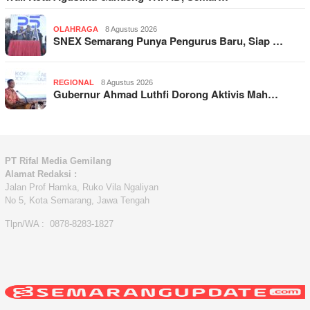
OLAHRAGA
8 Agustus 2026
SNEX Semarang Punya Pengurus Baru, Siap …
REGIONAL
8 Agustus 2026
Gubernur Ahmad Luthfi Dorong Aktivis Mah…
PT Rifal Media Gemilang
Alamat Redaksi :
Jalan Prof Hamka, Ruko Vila Ngaliyan
No 5, Kota Semarang, Jawa Tengah
Tlpn/WA : 0878-8283-1827