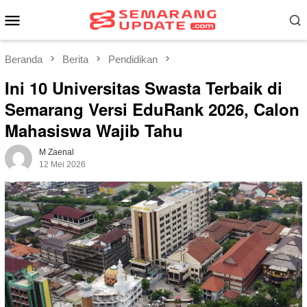
Loncat
Menu
ke
Mobile
konten
Beranda
Berita
Pendidikan
Ini 10 Universitas Swasta Terbaik di
Semarang Versi EduRank 2026, Calon
Mahasiswa Wajib Tahu
M Zaenal
12 Mei 2026