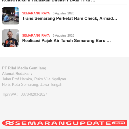
SEMARANG RAYA
6 Agustus 2026
Trans Semarang Perketat Ram Check, Armad…
SEMARANG RAYA
6 Agustus 2026
Realisasi Pajak Air Tanah Semarang Baru …
PT Rifal Media Gemilang
Alamat Redaksi :
Jalan Prof Hamka, Ruko Vila Ngaliyan
No 5, Kota Semarang, Jawa Tengah
Tlpn/WA : 0878-8283-1827