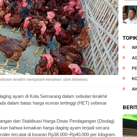
TOPI
W
AG
P
K
bulan terakhir mengalami kenaikan. (dok Istimewa)
AH
aging ayam di Kota Semarang dalam sebulan terakhir
a dalam batas harga eceran tertinggi (HET) sebesar
BERI
gan dan Stabilisasi Harga Dinas Perdagangan (Disdag)
skan bahwa kenaikan harga daging ayam terjadi secara
roiler tercatat di kisaran Rp38.000–Rp40.000 per kilogram.