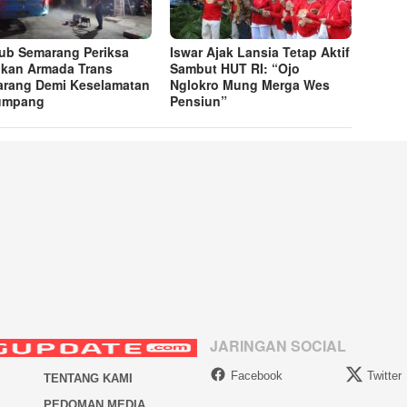
ub Semarang Periksa
Iswar Ajak Lansia Tetap Aktif
ikan Armada Trans
Sambut HUT RI: “Ojo
rang Demi Keselamatan
Nglokro Mung Merga Wes
umpang
Pensiun”
JARINGAN SOCIAL
Facebook
Twitter
TENTANG KAMI
PEDOMAN MEDIA