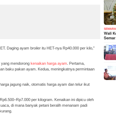
SEMARA
Wali K
Sema
T. Daging ayam broiler itu HET-nya Rp40.000 per kilo,”
ma yang mendorong
kenaikan harga ayam
. Pertama,
han baku pakan ayam. Kedua, meningkatnya permintaan
arga jagung naik, otomatis harga ayam dan telur ikut
Rp6.500–Rp7.000 per kilogram. Kenaikan ini dipicu oleh
cuaca, di mana banyak petani beralih menanam padi
kurang.