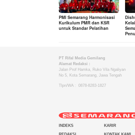
PMI Semarang Harmonisasi
Dish
Kurikulum PMR dan KSR
Kela
untuk Standar Pelatihan
Sema
Pen
PT Rifal Media Gemilang
Alamat Redaksi :
Jalan Prof Hamka, Ruko Vila Ngaliyan
No 5, Kota Semarang, Jawa Tengah
Tlpn/WA : 0878-8283-1827
INDEKS
KARIR
REDAKSI
KONTAK KAMI