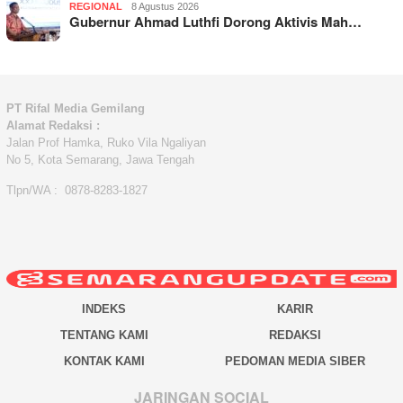
REGIONAL
8 Agustus 2026
Gubernur Ahmad Luthfi Dorong Aktivis Mah…
PT Rifal Media Gemilang
Alamat Redaksi :
Jalan Prof Hamka, Ruko Vila Ngaliyan
No 5, Kota Semarang, Jawa Tengah
Tlpn/WA : 0878-8283-1827
INDEKS
KARIR
TENTANG KAMI
REDAKSI
KONTAK KAMI
PEDOMAN MEDIA SIBER
JARINGAN SOCIAL