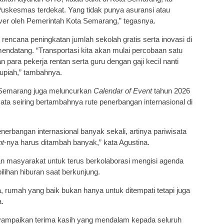
u Puskesmas terdekat. Yang tidak punya asuransi atau
er oleh Pemerintah Kota Semarang,” tegasnya.
rencana peningkatan jumlah sekolah gratis serta inovasi di
mendatang. “Transportasi kita akan mulai percobaan satu
dan para pekerja rentan serta guru dengan gaji kecil nanti
rupiah,” tambahnya.
 Semarang juga meluncurkan
Calendar of Event
tahun 2026
ta seiring bertambahnya rute penerbangan internasional di
nerbangan internasional banyak sekali, artinya pariwisata
nt
-nya harus ditambah banyak,” kata Agustina.
n masyarakat untuk terus berkolaborasi mengisi agenda
ilihan hiburan saat berkunjung.
 rumah yang baik bukan hanya untuk ditempati tetapi juga
a.
ampaikan terima kasih yang mendalam kepada seluruh