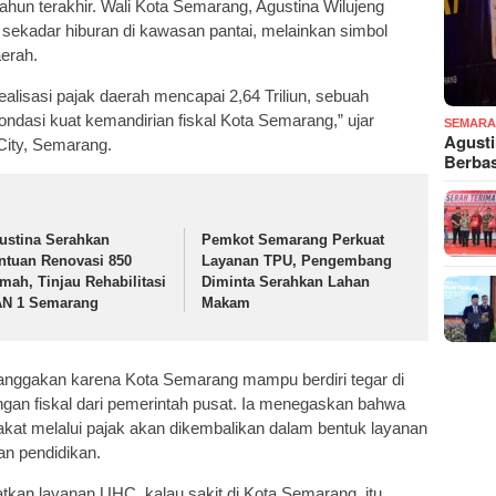
hun terakhir. Wali Kota Semarang, Agustina Wilujeng
ekadar hiburan di kawasan pantai, melainkan simbol
erah.
ealisasi pajak daerah mencapai 2,64 Triliun, sebuah
ondasi kuat kemandirian fiskal Kota Semarang,” ujar
SEMARA
Agust
City, Semarang.
Berba
ustina Serahkan
Pemkot Semarang Perkuat
ntuan Renovasi 850
Layanan TPU, Pengembang
mah, Tinjau Rehabilitasi
Diminta Serahkan Lahan
N 1 Semarang
Makam
anggakan karena Kota Semarang mampu berdiri tegar di
gan fiskal dari pemerintah pusat. Ia menegaskan bahwa
akat melalui pajak akan dikembalikan dalam bentuk layanan
an pendidikan.
tkan layanan UHC, kalau sakit di Kota Semarang, itu