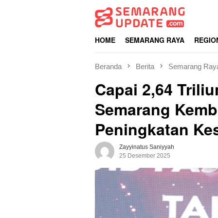
Loncat
ke
konten
HOME
SEMARANG RAYA
REGIO
Beranda
Berita
Semarang Ray
Capai 2,64 Trili
Semarang Kemba
Peningkatan Ke
Zayyinatus Saniyyah
25 Desember 2025