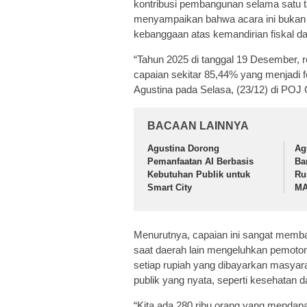
kontribusi pembangunan selama satu ta
menyampaikan bahwa acara ini bukan s
kebanggaan atas kemandirian fiskal da
“Tahun 2025 di tanggal 19 Desember, r
capaian sekitar 85,44% yang menjadi f
Agustina pada Selasa, (23/12) di POJ 
BACAAN LAINNYA
Agustina Dorong
Ag
Pemanfaatan AI Berbasis
Ba
Kebutuhan Publik untuk
Ru
Smart City
MA
Menurutnya, capaian ini sangat memb
saat daerah lain mengeluhkan pemoton
setiap rupiah yang dibayarkan masyar
publik yang nyata, seperti kesehatan d
“Kita ada 280 ribu orang yang mendapa