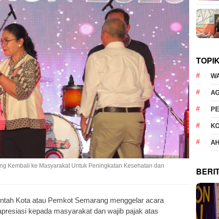
TOPI
W
AG
P
K
AH
rang Kembali ke Masyarakat Untuk Peningkatan Kesehatan dan
BERI
ntah Kota atau Pemkot Semarang menggelar acara
apresiasi kepada masyarakat dan wajib pajak atas