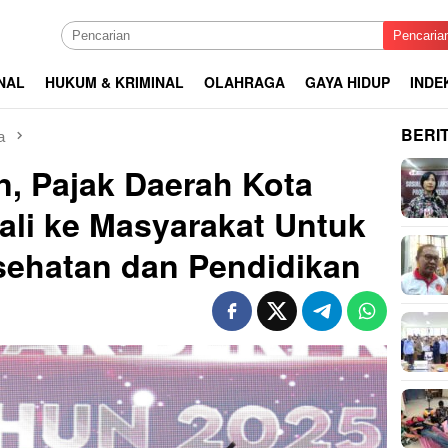
Pencaria
NAL
HUKUM & KRIMINAL
OLAHRAGA
GAYA HIDUP
INDE
BERI
a
un, Pajak Daerah Kota
li ke Masyarakat Untuk
sehatan dan Pendidikan