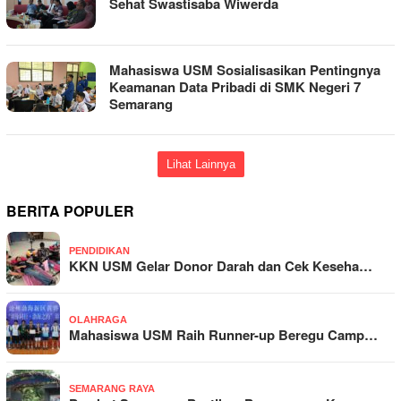
Sehat Swastisaba Wiwerda
Mahasiswa USM Sosialisasikan Pentingnya
Keamanan Data Pribadi di SMK Negeri 7
Semarang
Lihat Lainnya
BERITA POPULER
PENDIDIKAN
KKN USM Gelar Donor Darah dan Cek Keseha…
OLAHRAGA
Mahasiswa USM Raih Runner-up Beregu Camp…
SEMARANG RAYA