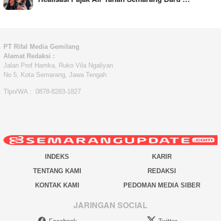
PT Rifal Media Gemilang
Alamat Redaksi :
Jalan Prof Hamka, Ruko Vila Ngaliyan
No 5, Kota Semarang, Jawa Tengah
Tlpn/WA : 0878-8283-1827
INDEKS
KARIR
TENTANG KAMI
REDAKSI
KONTAK KAMI
PEDOMAN MEDIA SIBER
JARINGAN SOCIAL