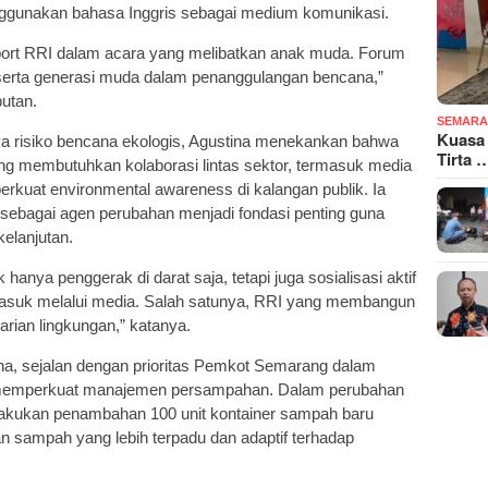
nggunakan bahasa Inggris sebagai medium komunikasi.
upport RRI dalam acara yang melibatkan anak muda. Forum
serta generasi muda dalam penanggulangan bencana,”
utan.
SEMARA
Kuasa
nya risiko bencana ekologis, Agustina menekankan bahwa
Tirta 
g membutuhkan kolaborasi lintas sektor, termasuk media
kuat environmental awareness di kalangan publik. Ia
 sebagai agen perubahan menjadi fondasi penting guna
elanjutan.
anya penggerak di darat saja, tetapi juga sosialisasi aktif
rmasuk melalui media. Salah satunya, RRI yang membangun
rian lingkungan,” katanya.
ina, sejalan dengan prioritas Pemkot Semarang dalam
 memperkuat manajemen persampahan. Dalam perubahan
akukan penambahan 100 unit kontainer sampah baru
an sampah yang lebih terpadu dan adaptif terhadap