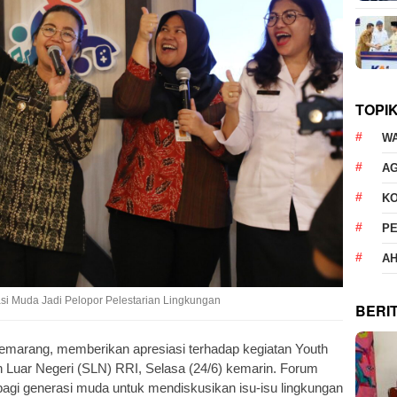
TOPI
W
AG
K
P
AH
si Muda Jadi Pelopor Pelestarian Lingkungan
BERI
Semarang, memberikan apresiasi terhadap kegiatan Youth
n Luar Negeri (SLN) RRI, Selasa (24/6) kemarin. Forum
 bagi generasi muda untuk mendiskusikan isu-isu lingkungan