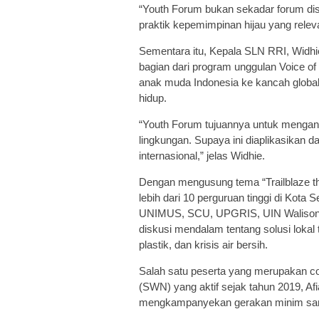
“Youth Forum bukan sekadar forum dis
praktik kepemimpinan hijau yang relev
Sementara itu, Kepala SLN RRI, Widh
bagian dari program unggulan Voice of
anak muda Indonesia ke kancah global,
hidup.
“Youth Forum tujuannya untuk mengan
lingkungan. Supaya ini diaplikasikan d
internasional,” jelas Widhie.
Dengan mengusung tema “Trailblaze th
lebih dari 10 perguruan tinggi di K
UNIMUS, SCU, UPGRIS, UIN Walisongo
diskusi mendalam tentang solusi lokal 
plastik, dan krisis air bersih.
Salah satu peserta yang merupakan 
(SWN) yang aktif sejak tahun 2019, A
mengkampanyekan gerakan minim sa