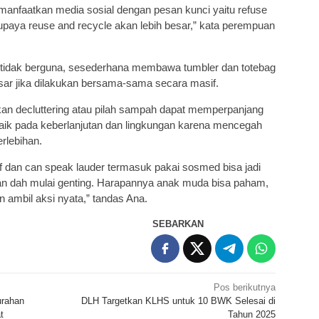
faatkan media sosial dengan pesan kunci yaitu refuse
 upaya reuse and recycle akan lebih besar,” kata perempuan
g tidak berguna, sesederhana membawa tumbler dan totebag
sar jika dilakukan bersama-sama secara masif.
skan decluttering atau pilah sampah dapat memperpanjang
baik pada keberlanjutan dan lingkungan karena mencegah
rlebihan.
if dan can speak lauder termasuk pakai sosmed bisa jadi
an dah mulai genting. Harapannya anak muda bisa paham,
n ambil aksi nyata,” tandas Ana.
SEBARKAN
Pos berikutnya
urahan
DLH Targetkan KLHS untuk 10 BWK Selesai di
t
Tahun 2025