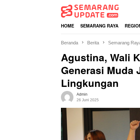
Loncat
ke
konten
HOME
SEMARANG RAYA
REGIO
Beranda
Berita
Semarang Ray
Agustina, Wali 
Generasi Muda J
Lingkungan
Admin
26 Juni 2025