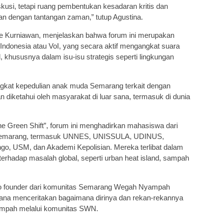
kusi, tetapi ruang pembentukan kesadaran kritis dan
an dengan tantangan zaman,” tutup Agustina.
ie Kurniawan, menjelaskan bahwa forum ini merupakan
 Indonesia atau VoI, yang secara aktif mengangkat suara
 khususnya dalam isu-isu strategis seperti lingkungan
gkat kepedulian anak muda Semarang terkait dengan
an diketahui oleh masyarakat di luar sana, termasuk di dunia
e Green Shift”, forum ini menghadirkan mahasiswa dari
ota Semarang, termasuk UNNES, UNISSULA, UDINUS,
, USM, dan Akademi Kepolisian. Mereka terlibat dalam
terhadap masalah global, seperti urban heat island, sampah
co founder dari komunitas Semarang Wegah Nyampah
fiana menceritakan bagaimana dirinya dan rekan-rekannya
mpah melalui komunitas SWN.