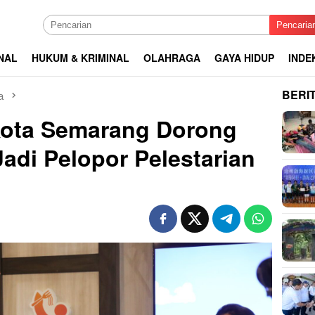
Pencaria
NAL
HUKUM & KRIMINAL
OLAHRAGA
GAYA HIDUP
INDE
BERI
a
Kota Semarang Dorong
adi Pelopor Pelestarian