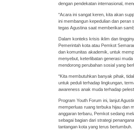
dengan pendekatan internasional, me
“Acara ini sangat keren, kita akan s
ini membangun kepedulian dan peran 
tegas Agustina saat memberikan samb
Dalam konteks krisis iklim dan tinggi
Pemerintah kota atau Pemkot Semaran
dan komunitas akademik, untuk memper
menyebut, keterlibatan generasi muda
mendorong perubahan sosial yang berk
“Kita membutuhkan banyak pihak, tidak h
untuk peduli terhadap lingkungan, te
awareness anak muda terhadap pelesta
Program Youth Forum ini, lanjut Agust
memperluas ruang terbuka hijau dan
anggaran terbaru, Pemkot sedang mel
sebagai bagian dari strategi penangan
tantangan kota yang terus bertumbuh.