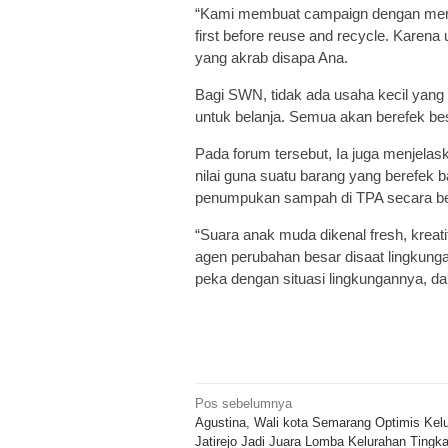
“Kami membuat campaign dengan meman
first before reuse and recycle. Karena
yang akrab disapa Ana.
Bagi SWN, tidak ada usaha kecil yan
untuk belanja. Semua akan berefek be
Pada forum tersebut, Ia juga menjela
nilai guna suatu barang yang berefek 
penumpukan sampah di TPA secara be
“Suara anak muda dikenal fresh, kreat
agen perubahan besar disaat lingkung
peka dengan situasi lingkungannya, da
Navigasi
Pos sebelumnya
Agustina, Wali kota Semarang Optimis Kel
pos
Jatirejo Jadi Juara Lomba Kelurahan Tingka