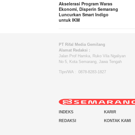
Akselerasi Program Waras
Ekonomi, Disperin Semarang
Luncurkan Smart Indigo
untuk IKM
PT Rifal Media Gemilang
Alamat Redaksi :
Jalan Prof Hamka, Ruko Vila Ngaliyan
No 5, Kota Semarang, Jawa Tengah
Tlpn/WA : 0878-8283-1827
INDEKS
KARIR
REDAKSI
KONTAK KAMI