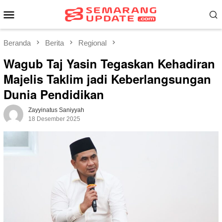
Loncat
Menu
ke
Mobile
konten
Beranda
Berita
Regional
Wagub Taj Yasin Tegaskan Kehadiran
Majelis Taklim jadi Keberlangsungan
Dunia Pendidikan
Zayyinatus Saniyyah
18 Desember 2025