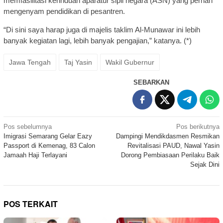
memfasilitasi kerinduan aparatur sipil negara (ASN) yang pernah
mengenyam pendidikan di pesantren.
“Di sini saya harap juga di majelis taklim Al-Munawar ini lebih
banyak kegiatan lagi, lebih banyak pengajian,” katanya. (*)
Jawa Tengah
Taj Yasin
Wakil Gubernur
SEBARKAN
Navigasi
Pos sebelumnya
Pos berikutnya
Imigrasi Semarang Gelar Eazy
Dampingi Mendikdasmen Resmikan
pos
Passport di Kemenag, 83 Calon
Revitalisasi PAUD, Nawal Yasin
Jamaah Haji Terlayani
Dorong Pembiasaan Perilaku Baik
Sejak Dini
POS TERKAIT