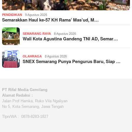
PENDIDIKAN
9 Agustus 2026
Semarakkan Haul ke-57 KH Rama’ Mas’ud, M…
SEMARANG RAYA
8 Agustus 2026
Wali Kota Agustina Gandeng TNI AD, Semar…
OLAHRAGA
8 Agustus 2026
SNEX Semarang Punya Pengurus Baru, Siap …
PT Rifal Media Gemilang
Alamat Redaksi :
Jalan Prof Hamka, Ruko Vila Ngaliyan
No 5, Kota Semarang, Jawa Tengah
Tlpn/WA : 0878-8283-1827