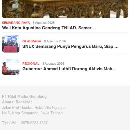
SEMARANG RAYA
8 Agustus 2026
Wali Kota Agustina Gandeng TNI AD, Semar…
OLAHRAGA
8 Agustus 2026
SNEX Semarang Punya Pengurus Baru, Siap …
REGIONAL
8 Agustus 2026
Gubernur Ahmad Luthfi Dorong Aktivis Mah…
PT Rifal Media Gemilang
Alamat Redaksi :
Jalan Prof Hamka, Ruko Vila Ngaliyan
No 5, Kota Semarang, Jawa Tengah
Tlpn/WA : 0878-8283-1827