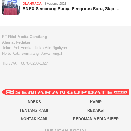
OLAHRAGA
8 Agustus 2026
SNEX Semarang Punya Pengurus Baru, Siap …
PT Rifal Media Gemilang
Alamat Redaksi :
Jalan Prof Hamka, Ruko Vila Ngaliyan
No 5, Kota Semarang, Jawa Tengah
Tlpn/WA : 0878-8283-1827
INDEKS
KARIR
TENTANG KAMI
REDAKSI
KONTAK KAMI
PEDOMAN MEDIA SIBER
JARINGAN SOCIAL