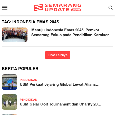
Loncat
Menu
ke
Mobile
konten
TAG:
INDONESIA EMAS 2045
Menuju Indonesia Emas 2045, Pemkot
Semarang Fokus pada Pendidikan Karakter
Lihat Lainnya
BERITA POPULER
PENDIDIKAN
USM Perkuat Jejaring Global Lewat Alians…
PENDIDIKAN
USM Gelar Golf Tournament dan Charity 20…