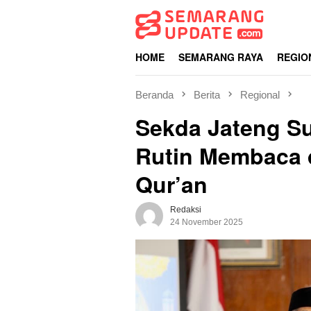
Loncat
ke
konten
HOME
SEMARANG RAYA
REGIO
Beranda
Berita
Regional
Sekda Jateng S
Rutin Membaca 
Qur’an
Redaksi
24 November 2025