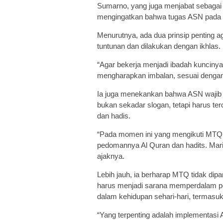
Sumarno, yang juga menjabat sebagai
mengingatkan bahwa tugas ASN pada 
Menurutnya, ada dua prinsip penting ag
tuntunan dan dilakukan dengan ikhlas.
“Agar bekerja menjadi ibadah kunciny
mengharapkan imbalan, sesuai dengan 
Ia juga menekankan bahwa ASN wajib 
bukan sekadar slogan, tetapi harus t
dan hadis.
“Pada momen ini yang mengikuti MTQ t
pedomannya Al Quran dan hadits. Mari
ajaknya.
Lebih jauh, ia berharap MTQ tidak dip
harus menjadi sarana memperdalam 
dalam kehidupan sehari-hari, termasu
“Yang terpenting adalah implementasi 