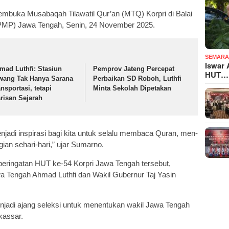
mbuka Musabaqah Tilawatil Qur’an (MTQ) Korpri di Balai
PMP) Jawa Tengah, Senin, 24 November 2025.
SEMARA
Iswar 
mad Luthfi: Stasiun
Pemprov Jateng Percepat
HUT…
wang Tak Hanya Sarana
Perbaikan SD Roboh, Luthfi
nsportasi, tetapi
Minta Sekolah Dipetakan
risan Sejarah
adi inspirasi bagi kita untuk selalu membaca Quran, men-
ian sehari-hari,” ujar Sumarno.
eringatan HUT ke-54 Korpri Jawa Tengah tersebut,
 Tengah Ahmad Luthfi dan Wakil Gubernur Taj Yasin
menjadi ajang seleksi untuk menentukan wakil Jawa Tengah
kassar.