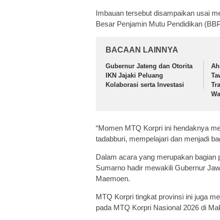
Imbauan tersebut disampaikan usai me
Besar Penjamin Mutu Pendidikan (BB
BACAAN LAINNYA
Gubernur Jateng dan Otorita
Ah
IKN Jajaki Peluang
Ta
Kolaborasi serta Investasi
Tra
Wa
“Momen MTQ Korpri ini hendaknya menj
tadabburi, mempelajari dan menjadi bag
Dalam acara yang merupakan bagian p
Sumarno hadir mewakili Gubernur Jawa
Maemoen.
MTQ Korpri tingkat provinsi ini juga 
pada MTQ Korpri Nasional 2026 di Ma