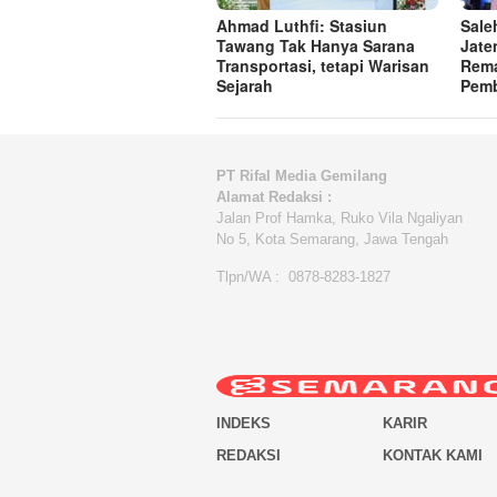
Ahmad Luthfi: Stasiun
Sale
Tawang Tak Hanya Sarana
Jate
Transportasi, tetapi Warisan
Rema
Sejarah
Pem
PT Rifal Media Gemilang
Alamat Redaksi :
Jalan Prof Hamka, Ruko Vila Ngaliyan
No 5, Kota Semarang, Jawa Tengah
Tlpn/WA : 0878-8283-1827
INDEKS
KARIR
REDAKSI
KONTAK KAMI