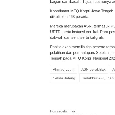
bagian dari ibadah. Tujuan utamanya a
Koordinator MTQ Korpri Jawa Tengah,
diikuti oleh 263 peserta.
Mereka merupakan ASN, termasuk P3K, 
UPTD, serta instansi vertikal. Para pese
dakwah dan seni, serta kaligrafi.
Panitia akan memilih tiga peserta ter
pelatihan dan pemantapan. Setelah itu,
Tengah pada MTQ Korpri Nasional 202
Ahmad Luthfi
ASN berakhlak
A
Sekda Jateng
Tadabbur Al-Qur'an
Navigasi
Pos sebelumnya