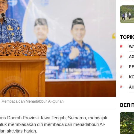
TOPI
W
AG
P
K
AH
n Membaca dan Menadabburi Al-Qur’an
BERI
aris Daerah Provinsi Jawa Tengah, Sumarno, mengajak
untuk membiasakan diri membaca dan menadabburi Al-
i aktivitas harian.