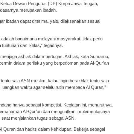
 Ketua Dewan Pengurus (DP) Korpri Jawa Tengah,
dasarnya merupakan ibadah.
ar ibadah dapat diterima, yaitu dilaksanakan sesuai
a adalah bagaimana melayani masyarakat, tidak perlu
tuntunan dan ikhlas,” tegasnya.
menjaga akhlak dalam bertugas. Akhlak, kata Sumarno,
ercermin dalam perilaku yang berpedoman pada Al-Qur’an
entu saja ASN muslim, kalau ingin berakhlak tentu saja
 luangkan waktu agar selalu rutin membaca Al Quran,”
andang hanya sebagai kompetisi. Kegiatan ini, menurutnya,
pemahaman Al-Qur’an dan menguatkan implementasinya
k saat menjalankan tugas sebagai ASN.
Al Quran dan hadits dalam kehidupan. Bekerja sebagai