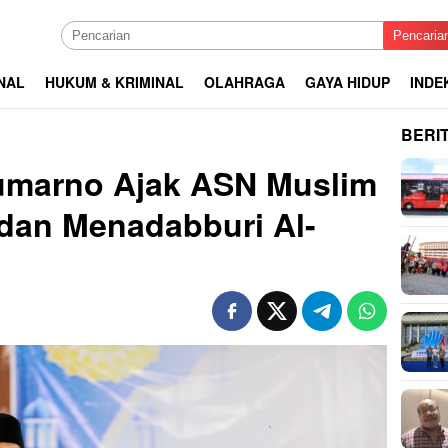
Pencaria
NAL
HUKUM & KRIMINAL
OLAHRAGA
GAYA HIDUP
INDE
BERI
umarno Ajak ASN Muslim
dan Menadabburi Al-