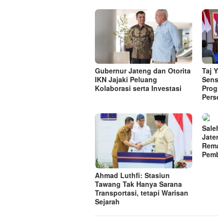
Gubernur Jateng dan Otorita
Taj 
IKN Jajaki Peluang
Sens
Kolaborasi serta Investasi
Prog
Pers
Sale
Jate
Rema
Pem
Ahmad Luthfi: Stasiun
Tawang Tak Hanya Sarana
Transportasi, tetapi Warisan
Sejarah