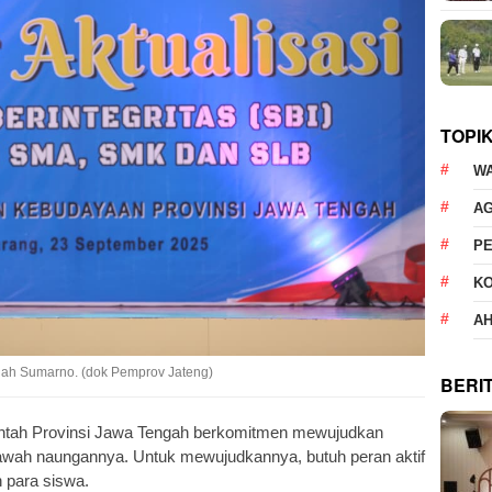
TOPI
W
AG
P
K
AH
gah Sumarno. (dok Pemprov Jateng)
BERI
ntah Provinsi Jawa Tengah berkomitmen mewujudkan
 bawah naungannya. Untuk mewujudkannya, butuh peran aktif
 para siswa.