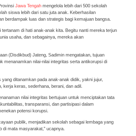
rovinsi
Jawa Tengah
mengelola lebih dari 500 sekolah
h siswa lebih dari satu juta anak. Keberhasilan
akan berdampak luas dan strategis bagi kemajuan bangsa.
i tertanam di hati anak-anak kita. Begitu nanti mereka terjun
 dunia usaha, dan sebagainya, mereka akan
an (Disdikbud) Jateng, Sadimin mengatakan, tujuan
 menanamkan nilai-nilai integritas serta antikorupsi di
as yang ditanamkan pada anak-anak didik, yakni jujur,
b, kerja keras, sederhana, berani, dan adil.
penanaman nilai integritas bertujuan untuk menciptakan tata
untabilitas, transparansi, dan partisipasi dalam
menekan potensi korupsi.
ayaan publik, menjadikan sekolah sebagai lembaga yang
b di mata masyarakat,” ucapnya.