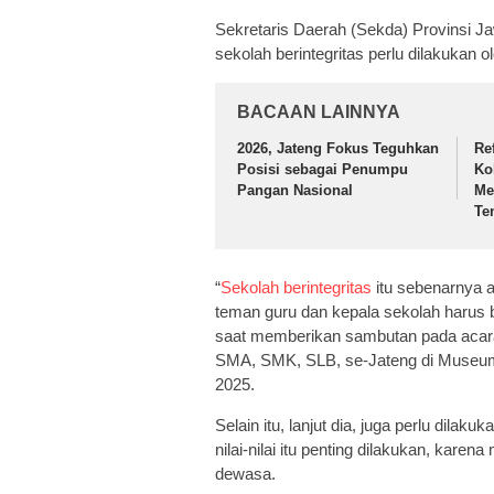
Sekretaris Daerah (Sekda) Provinsi 
sekolah berintegritas perlu dilakukan
BACAAN LAINNYA
2026, Jateng Fokus Teguhkan
Re
Posisi sebagai Penumpu
Ko
Pangan Nasional
Me
Te
“
Sekolah berintegritas
itu sebenarnya a
teman guru dan kepala sekolah harus b
saat memberikan sambutan pada acara 
SMA, SMK, SLB, se-Jateng di Museum
2025.
Selain itu, lanjut dia, juga perlu dilak
nilai-nilai itu penting dilakukan, kare
dewasa.