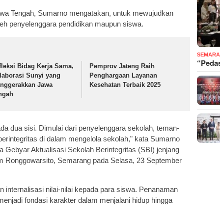
Jawa Tengah, Sumarno mengatakan, untuk mewujudkan
 oleh penyelenggara pendidikan maupun siswa.
SEMARA
“Pedas
fleksi Bidag Kerja Sama,
Pemprov Jateng Raih
laborasi Sunyi yang
Penghargaan Layanan
nggerakkan Jawa
Kesehatan Terbaik 2025
ngah
da dua sisi. Dimulai dari penyelenggara sekolah, teman-
erintegritas di dalam mengelola sekolah,” kata Sumarno
Gebyar Aktualisasi Sekolah Berintegritas (SBI) jenjang
 Ronggowarsito, Semarang pada Selasa, 23 September
ukan internalisasi nilai-nilai kepada para siswa. Penanaman
na menjadi fondasi karakter dalam menjalani hidup hingga