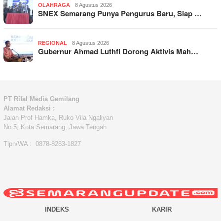
OLAHRAGA
8 Agustus 2026
SNEX Semarang Punya Pengurus Baru, Siap …
REGIONAL
8 Agustus 2026
Gubernur Ahmad Luthfi Dorong Aktivis Mah…
PT Rifal Media Gemilang
Alamat Redaksi :
Jalan Prof Hamka, Ruko Vila Ngaliyan
No 5, Kota Semarang, Jawa Tengah
Tlpn/WA : 0878-8283-1827
INDEKS
KARIR