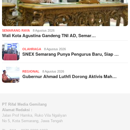
SEMARANG RAYA
8 Agustus 2026
Wali Kota Agustina Gandeng TNI AD, Semar…
OLAHRAGA
8 Agustus 2026
SNEX Semarang Punya Pengurus Baru, Siap …
REGIONAL
8 Agustus 2026
Gubernur Ahmad Luthfi Dorong Aktivis Mah…
PT Rifal Media Gemilang
Alamat Redaksi :
Jalan Prof Hamka, Ruko Vila Ngaliyan
No 5, Kota Semarang, Jawa Tengah