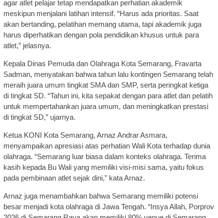
agar atlet pelajar tetap mendapatkan perhatian akademik
meskipun menjalani latihan intensif. “Harus ada prioritas. Saat
akan bertanding, pelatihan memang utama, tapi akademik juga
harus diperhatikan dengan pola pendidikan khusus untuk para
atlet,” jelasnya.
Kepala Dinas Pemuda dan Olahraga Kota Semarang, Fravarta
Sadman, menyatakan bahwa tahun lalu kontingen Semarang telah
meraih juara umum tingkat SMA dan SMP, serta peringkat ketiga
di tingkat SD. “Tahun ini, kita sepakat dengan para atlet dan pelatih
untuk mempertahankan juara umum, dan meningkatkan prestasi
di tingkat SD,” ujarnya.
Ketua KONI Kota Semarang, Arnaz Andrar Asmara,
menyampaikan apresiasi atas perhatian Wali Kota terhadap dunia
olahraga. “Semarang luar biasa dalam konteks olahraga. Terima
kasih kepada Bu Wali yang memiliki visi-misi sama, yaitu fokus
pada pembinaan atlet sejak dini,” kata Arnaz.
Arnaz juga menambahkan bahwa Semarang memiliki potensi
besar menjadi kota olahraga di Jawa Tengah. “Insya Allah, Porprov
2026 di Semarang Raya akan memiliki 80% venue di Semarang.