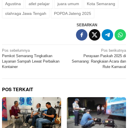
Agustina
atlet pelajar
juara umum
Kota Semarang
olahraga Jawa Tengah
POPDA Jateng 2025
SEBARKAN
Navigasi
Pos sebelumnya
Pos berikutnya
Pemkot Semarang Tingkatkan
Perayaan Paskah 2025 di
pos
Layanan Sampah Lewat Perbaikan
Semarang: Rangkaian Acara dan
Kontainer
Rute Karnaval
POS TERKAIT