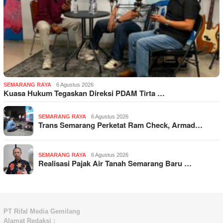
SEMARANG RAYA
6 Agustus 2026
Kuasa Hukum Tegaskan Direksi PDAM Tirta …
SEMARANG RAYA
6 Agustus 2026
Trans Semarang Perketat Ram Check, Armad…
SEMARANG RAYA
6 Agustus 2026
Realisasi Pajak Air Tanah Semarang Baru …
PT Rifal Media Gemilang
Alamat Redaksi :