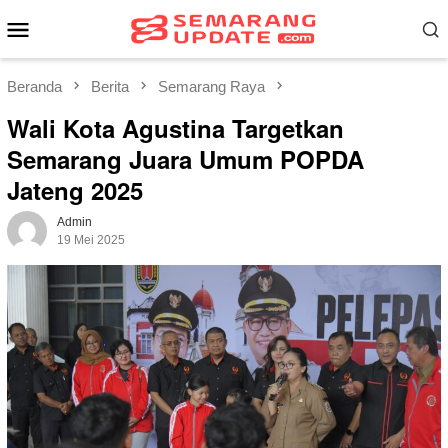
Loncat
Menu
ke
Mobile
konten
Beranda
Berita
Semarang Raya
Wali Kota Agustina Targetkan
Semarang Juara Umum POPDA
Jateng 2025
Admin
19 Mei 2025