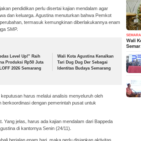
jakan pendidikan perlu disertai kajian mendalam agar
swa dan keluarga. Agustina menuturkan bahwa Pemkot
p perubahan, termasuk kemungkinan diberlakukannya enam
ngga SMP.
SEMARA
Wali K
Sema
edas Level Up!” Raih
Wali Kota Agustina Kenalkan
na Produksi Rp50 Juta
Tari Dug Dug Der Sebagai
 LOFF 2026 Semarang
Identitas Budaya Semarang
putusan harus melalui analisis menyeluruh oleh
berkoordinasi dengan pemerintah pusat untuk
t. Yang jelas, harus ada kajian mendalam dari Bappeda
ustina di kantornya Senin (24/11).
li berjalan enam hari, maka perlu disiapkan aktivitas