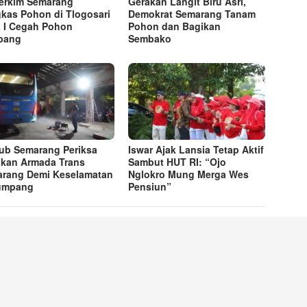
erkim Semarang
Gerakan Langit Biru Asri,
kas Pohon di Tlogosari
Demokrat Semarang Tanam
 I Cegah Pohon
Pohon dan Bagikan
bang
Sembako
ub Semarang Periksa
Iswar Ajak Lansia Tetap Aktif
ikan Armada Trans
Sambut HUT RI: “Ojo
rang Demi Keselamatan
Nglokro Mung Merga Wes
umpang
Pensiun”