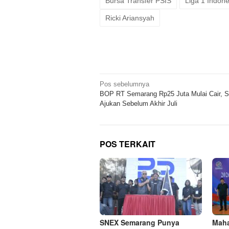
Bursa Transfer PSIS
Liga 1 Indone
Ricki Ariansyah
Navigasi
Pos sebelumnya
BOP RT Semarang Rp25 Juta Mulai Cair, S
pos
Ajukan Sebelum Akhir Juli
POS TERKAIT
SNEX Semarang Punya
Maha