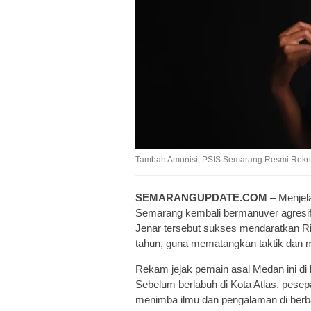
Tambah Amunisi, PSIS Semarang Resmi Rekru
SEMARANGUPDATE.COM
– Menjel
Semarang kembali bermanuver agresif d
Jenar tersebut sukses mendaratkan Ri
tahun, guna mematangkan taktik dan m
Rekam jejak pemain asal Medan ini di 
Sebelum berlabuh di Kota Atlas, pesepa
menimba ilmu dan pengalaman di berba