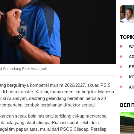
TOPI
W
AG
P
t Gelandang Ricki Ariansyah
K
ang bergulirnya kompetisi musim 2026/2027, skuad PSIS
AH
i bursa transfer. Kali ini, manajemen tim berjuluk Mahesa
cki Ariansyah, seorang gelandang bertahan berusia 29
BERI
empertebal tembok pertahanan di sektor sentral.
kancah sepak bola nasional terbilang cukup mentereng.
k bola yang akrab disapa Rian ini sudah lebih dulu
gai tim papan atas, mulai dari PSCS Cilacap, Persijap