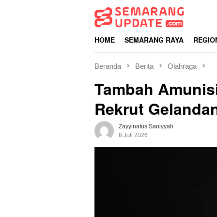
Loncat
ke
konten
HOME
SEMARANG RAYA
REGIO
Beranda
Berita
Olahraga
Tambah Amunisi
Rekrut Gelandan
Zayyinatus Saniyyah
8 Juli 2026