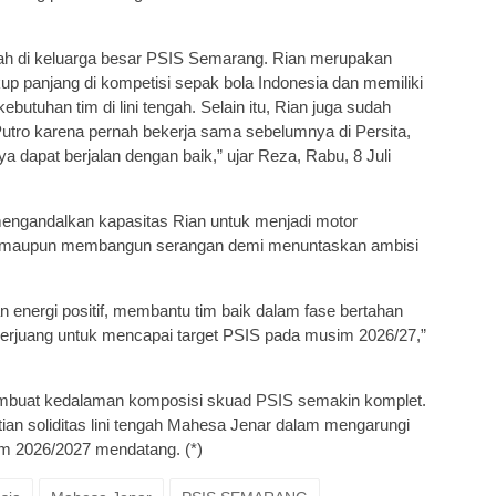
yah di keluarga besar PSIS Semarang. Rian merupakan
p panjang di kompetisi sepak bola Indonesia dan memiliki
butuhan tim di lini tengah. Selain itu, Rian juga sudah
tro karena pernah bekerja sama sebelumnya di Persita,
a dapat berjalan dengan baik,” ujar Reza, Rabu, 8 Juli
engandalkan kapasitas Rian untuk menjadi motor
han maupun membangun serangan demi menuntaskan ambisi
 energi positif, membantu tim baik dalam fase bertahan
juang untuk mencapai target PSIS pada musim 2026/27,”
embuat kedalaman komposisi skuad PSIS semakin komplet.
ian soliditas lini tengah Mahesa Jenar dalam mengarungi
im 2026/2027 mendatang. (*)