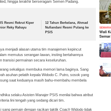
ited, hingga terakhir berseragam Semen Padang.
IS Resmi Rekrut Kiper
12 Tahun Berkelana, Ahmad
nior Reky Rahayu
Nufiandani Resmi Pulang ke
SEMARA
Wali K
PSIS
Sema
anya menjadi alasan utama tim manajemen kepincut
lam memutus serangan lawan, insting bertahannya
 transisi permainan secara keseluruhan.
arang sekaligus membuka memori lama baginya. Sang
ah asuhan pelatih kepala Widodo C. Putro, sosok yang
gsung saat keduanya masih bahu-membahu membela
ndhika selaku Asisten Manajer PSIS menilai bahwa atribut
iteria lini tengah yang sedang dicari tim.
i sang pemain dengan racikan taktik
Coach
Widodo tidak