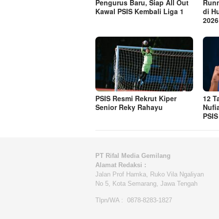
Pengurus Baru, Siap All Out
Runn
Kawal PSIS Kembali Liga 1
di H
2026
PSIS Resmi Rekrut Kiper
12 T
Senior Reky Rahayu
Nufi
PSIS
PT Rifal Media Gemilang
Alamat Redaksi :
Jalan Prof Hamka, Ruko Vila Ngaliyan
No 5, Kota Semarang, Jawa Tengah
Tlpn/WA : 0878-8283-1827