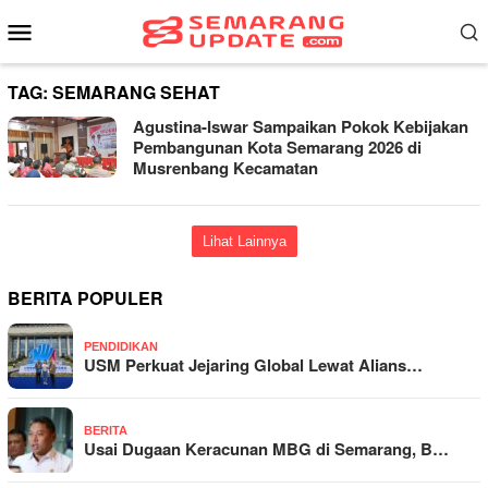
Loncat
Menu
ke
Mobile
konten
TAG:
SEMARANG SEHAT
Agustina-Iswar Sampaikan Pokok Kebijakan
Pembangunan Kota Semarang 2026 di
Musrenbang Kecamatan
Lihat Lainnya
BERITA POPULER
PENDIDIKAN
USM Perkuat Jejaring Global Lewat Alians…
BERITA
Usai Dugaan Keracunan MBG di Semarang, B…