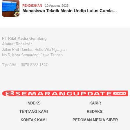
PENDIDIKAN
10 Agustus 2026
Mahasiswa Teknik Mesin Undip Lulus Cumla…
PT Rifal Media Gemilang
Alamat Redaksi :
Jalan Prof Hamka, Ruko Vila Ngaliyan
No 5, Kota Semarang, Jawa Tengah
Tlpn/WA : 0878-8283-1827
INDEKS
KARIR
TENTANG KAMI
REDAKSI
KONTAK KAMI
PEDOMAN MEDIA SIBER