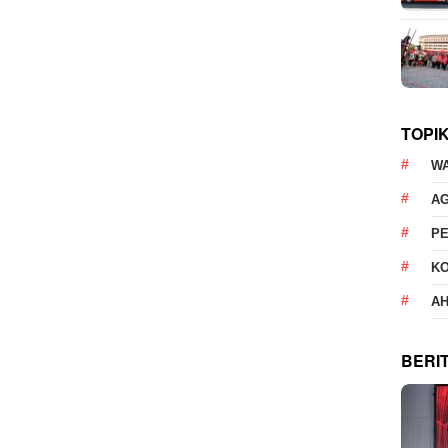
TOPI
W
AG
P
K
AH
BERI