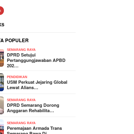
n
KS
TA POPULER
SEMARANG RAYA
DPRD Setujui
Pertanggungjawaban APBD
202…
PENDIDIKAN
USM Perkuat Jejaring Global
Lewat Alians…
SEMARANG RAYA
DPRD Semarang Dorong
Anggaran Rehabilita…
SEMARANG RAYA
Peremajaan Armada Trans
Semarang Bawa Di…