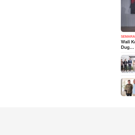
SEMARA
Wali K
Dug…