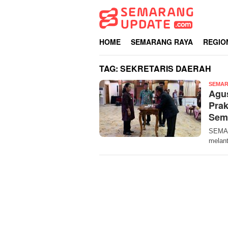
Loncat
ke
konten
HOME
SEMARANG RAYA
REGIO
TAG:
SEKRETARIS DAERAH
SEMAR
Agus
Prak
Sem
SEMAR
melant