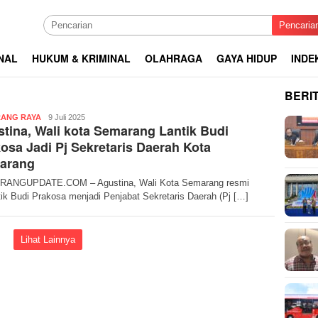
Pencaria
NAL
HUKUM & KRIMINAL
OLAHRAGA
GAYA HIDUP
INDE
BERI
admin
ANG RAYA
9 Juli 2025
tina, Wali kota Semarang Lantik Budi
osa Jadi Pj Sekretaris Daerah Kota
arang
ANGUPDATE.COM – Agustina, Wali Kota Semarang resmi
ik Budi Prakosa menjadi Penjabat Sekretaris Daerah (Pj […]
Lihat Lainnya