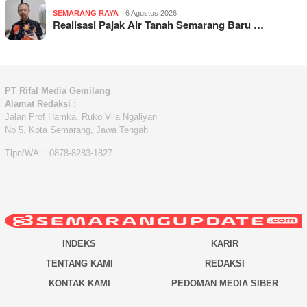
SEMARANG RAYA
6 Agustus 2026
Realisasi Pajak Air Tanah Semarang Baru …
PT Rifal Media Gemilang
Alamat Redaksi :
Jalan Prof Hamka, Ruko Vila Ngaliyan
No 5, Kota Semarang, Jawa Tengah
Tlpn/WA : 0878-8283-1827
INDEKS
KARIR
TENTANG KAMI
REDAKSI
KONTAK KAMI
PEDOMAN MEDIA SIBER