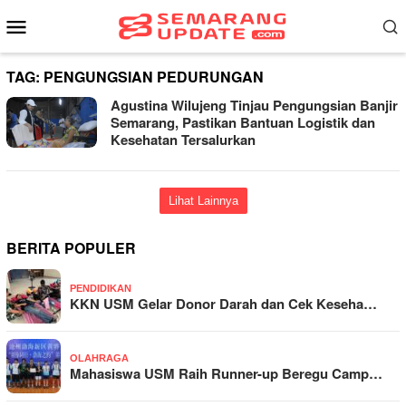
Loncat
Menu
ke
Mobile
konten
TAG:
PENGUNGSIAN PEDURUNGAN
Agustina Wilujeng Tinjau Pengungsian Banjir
Semarang, Pastikan Bantuan Logistik dan
Kesehatan Tersalurkan
Lihat Lainnya
BERITA POPULER
PENDIDIKAN
KKN USM Gelar Donor Darah dan Cek Keseha…
OLAHRAGA
Mahasiswa USM Raih Runner-up Beregu Camp…