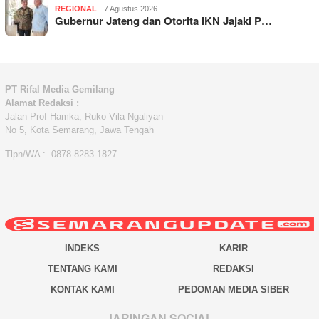
REGIONAL
7 Agustus 2026
Gubernur Jateng dan Otorita IKN Jajaki P…
PT Rifal Media Gemilang
Alamat Redaksi :
Jalan Prof Hamka, Ruko Vila Ngaliyan
No 5, Kota Semarang, Jawa Tengah
Tlpn/WA : 0878-8283-1827
INDEKS
KARIR
TENTANG KAMI
REDAKSI
KONTAK KAMI
PEDOMAN MEDIA SIBER
JARINGAN SOCIAL