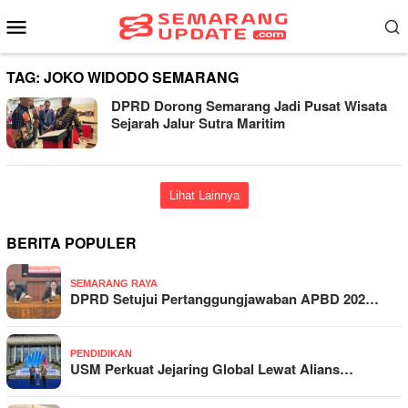
Loncat
Menu
ke
Mobile
konten
TAG:
JOKO WIDODO SEMARANG
DPRD Dorong Semarang Jadi Pusat Wisata
Sejarah Jalur Sutra Maritim
Lihat Lainnya
BERITA POPULER
SEMARANG RAYA
DPRD Setujui Pertanggungjawaban APBD 202…
PENDIDIKAN
USM Perkuat Jejaring Global Lewat Alians…