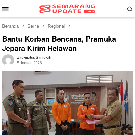
Loncat
Menu
ke
Mobile
konten
Beranda
Berita
Regional
Bantu Korban Bencana, Pramuka
Jepara Kirim Relawan
Zayyinatus Saniyyah
5 Januari 2026