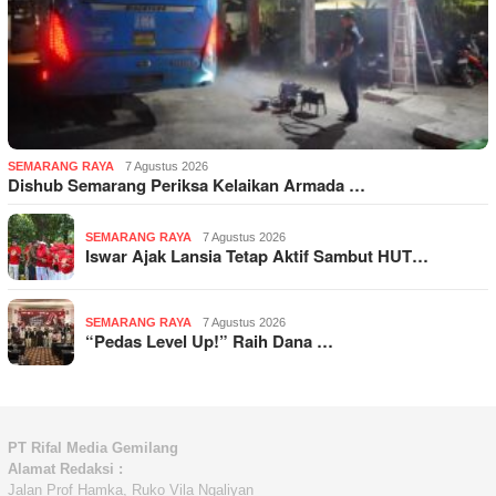
SEMARANG RAYA
7 Agustus 2026
Dishub Semarang Periksa Kelaikan Armada …
SEMARANG RAYA
7 Agustus 2026
Iswar Ajak Lansia Tetap Aktif Sambut HUT…
SEMARANG RAYA
7 Agustus 2026
“Pedas Level Up!” Raih Dana …
PT Rifal Media Gemilang
Alamat Redaksi :
Jalan Prof Hamka, Ruko Vila Ngaliyan