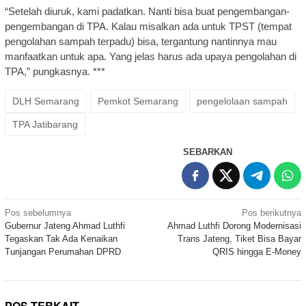
“Setelah diuruk, kami padatkan. Nanti bisa buat pengembangan-
pengembangan di TPA. Kalau misalkan ada untuk TPST (tempat
pengolahan sampah terpadu) bisa, tergantung nantinnya mau
manfaatkan untuk apa. Yang jelas harus ada upaya pengolahan di
TPA,” pungkasnya. ***
DLH Semarang
Pemkot Semarang
pengelolaan sampah
TPA Jatibarang
SEBARKAN
Navigasi
Pos sebelumnya
Pos berikutnya
Gubernur Jateng Ahmad Luthfi
Ahmad Luthfi Dorong Modernisasi
pos
Tegaskan Tak Ada Kenaikan
Trans Jateng, Tiket Bisa Bayar
Tunjangan Perumahan DPRD
QRIS hingga E-Money
POS TERKAIT