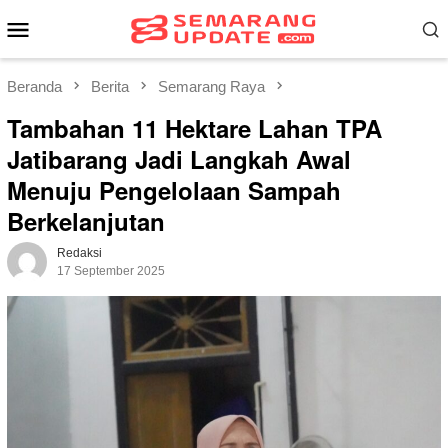
Loncat
Menu
ke
Mobile
konten
Beranda
Berita
Semarang Raya
Tambahan 11 Hektare Lahan TPA
Jatibarang Jadi Langkah Awal
Menuju Pengelolaan Sampah
Berkelanjutan
Redaksi
17 September 2025