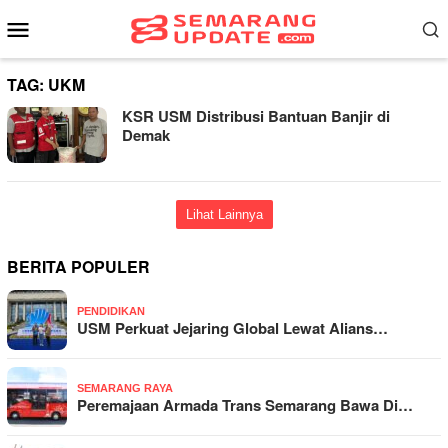
Loncat
Menu
ke
Mobile
konten
TAG:
UKM
KSR USM Distribusi Bantuan Banjir di
Demak
Lihat Lainnya
BERITA POPULER
PENDIDIKAN
USM Perkuat Jejaring Global Lewat Alians…
SEMARANG RAYA
Peremajaan Armada Trans Semarang Bawa Di…