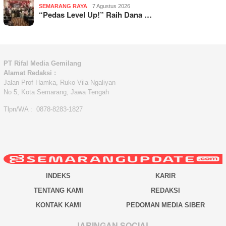
SEMARANG RAYA
7 Agustus 2026
“Pedas Level Up!” Raih Dana …
PT Rifal Media Gemilang
Alamat Redaksi :
Jalan Prof Hamka, Ruko Vila Ngaliyan
No 5, Kota Semarang, Jawa Tengah
Tlpn/WA : 0878-8283-1827
INDEKS
KARIR
TENTANG KAMI
REDAKSI
KONTAK KAMI
PEDOMAN MEDIA SIBER
JARINGAN SOCIAL