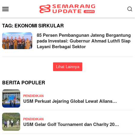
Loncat
Menu
ke
Mobile
konten
TAG:
EKONOMI SIRKULAR
85 Persen Pembangunan Jateng Bergantung
pada Investasi: Gubernur Ahmad Luthfi Siap
Layani Berbagai Sektor
Lihat Lainnya
BERITA POPULER
PENDIDIKAN
USM Perkuat Jejaring Global Lewat Alians…
PENDIDIKAN
USM Gelar Golf Tournament dan Charity 20…