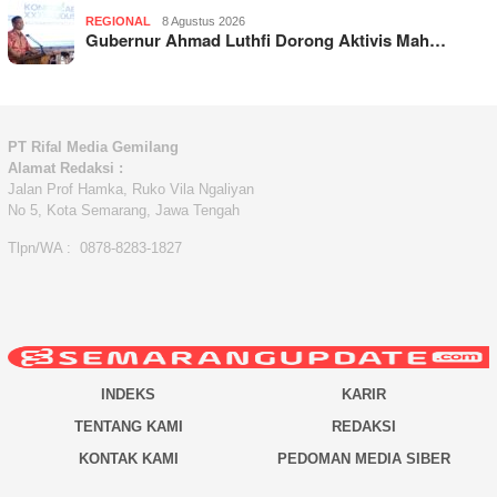
REGIONAL
8 Agustus 2026
Gubernur Ahmad Luthfi Dorong Aktivis Mah…
PT Rifal Media Gemilang
Alamat Redaksi :
Jalan Prof Hamka, Ruko Vila Ngaliyan
No 5, Kota Semarang, Jawa Tengah
Tlpn/WA : 0878-8283-1827
INDEKS
KARIR
TENTANG KAMI
REDAKSI
KONTAK KAMI
PEDOMAN MEDIA SIBER