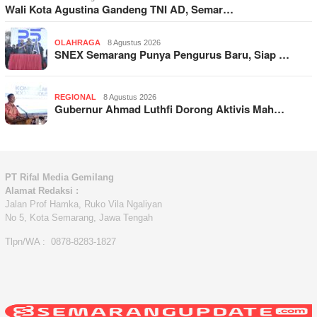
Wali Kota Agustina Gandeng TNI AD, Semar…
OLAHRAGA
8 Agustus 2026
SNEX Semarang Punya Pengurus Baru, Siap …
REGIONAL
8 Agustus 2026
Gubernur Ahmad Luthfi Dorong Aktivis Mah…
PT Rifal Media Gemilang
Alamat Redaksi :
Jalan Prof Hamka, Ruko Vila Ngaliyan
No 5, Kota Semarang, Jawa Tengah
Tlpn/WA : 0878-8283-1827