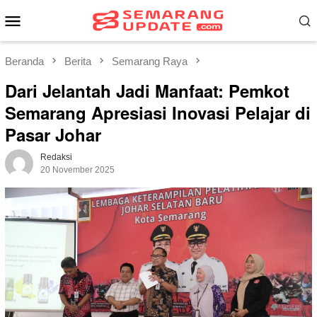
Loncat
Menu
ke
Mobile
konten
Beranda
Berita
Semarang Raya
Dari Jelantah Jadi Manfaat: Pemkot
Semarang Apresiasi Inovasi Pelajar di
Pasar Johar
Redaksi
20 November 2025