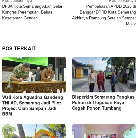
Navigasi
Pos sebelumnya
Pos berikutnya
DP3A Kota Semarang Akan Gelar
Pembahasan APBD 2026 di
pos
Kongres Perempuan, Bahas
Banggar DPRD Kota Semarang
Kesetaraan Gender
Akhirnya Rampung Setelah Sempat
Molor
POS TERKAIT
Disperkim Semarang Pangkas
Wali Kota Agustina Gandeng
Pohon di Tlogosari Raya I
TNI AD, Semarang Jadi Pilot
Cegah Pohon Tumbang
Project Olah Sampah Jadi
BBM