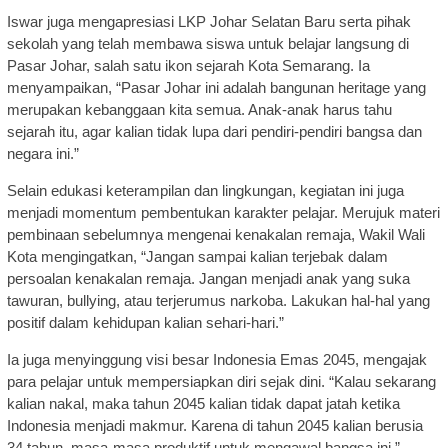
Iswar juga mengapresiasi LKP Johar Selatan Baru serta pihak
sekolah yang telah membawa siswa untuk belajar langsung di
Pasar Johar, salah satu ikon sejarah Kota Semarang. Ia
menyampaikan, “Pasar Johar ini adalah bangunan heritage yang
merupakan kebanggaan kita semua. Anak-anak harus tahu
sejarah itu, agar kalian tidak lupa dari pendiri-pendiri bangsa dan
negara ini.”
Selain edukasi keterampilan dan lingkungan, kegiatan ini juga
menjadi momentum pembentukan karakter pelajar. Merujuk materi
pembinaan sebelumnya mengenai kenakalan remaja, Wakil Wali
Kota mengingatkan, “Jangan sampai kalian terjebak dalam
persoalan kenakalan remaja. Jangan menjadi anak yang suka
tawuran, bullying, atau terjerumus narkoba. Lakukan hal-hal yang
positif dalam kehidupan kalian sehari-hari.”
Ia juga menyinggung visi besar Indonesia Emas 2045, mengajak
para pelajar untuk mempersiapkan diri sejak dini. “Kalau sekarang
kalian nakal, maka tahun 2045 kalian tidak dapat jatah ketika
Indonesia menjadi makmur. Karena di tahun 2045 kalian berusia
34 tahun, masa-masa produktif untuk mengawal bangsa ini.”