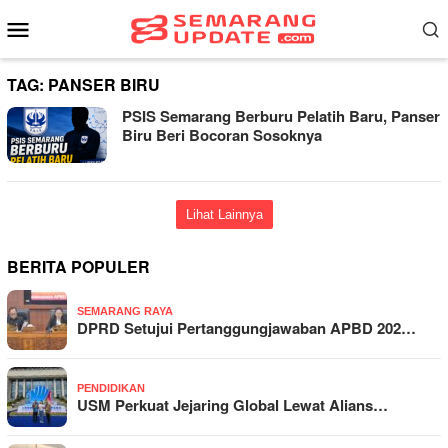
Loncat
Menu
ke
Mobile
konten
TAG:
PANSER BIRU
PSIS Semarang Berburu Pelatih Baru, Panser
Biru Beri Bocoran Sosoknya
Lihat Lainnya
BERITA POPULER
SEMARANG RAYA
DPRD Setujui Pertanggungjawaban APBD 202…
PENDIDIKAN
USM Perkuat Jejaring Global Lewat Alians…