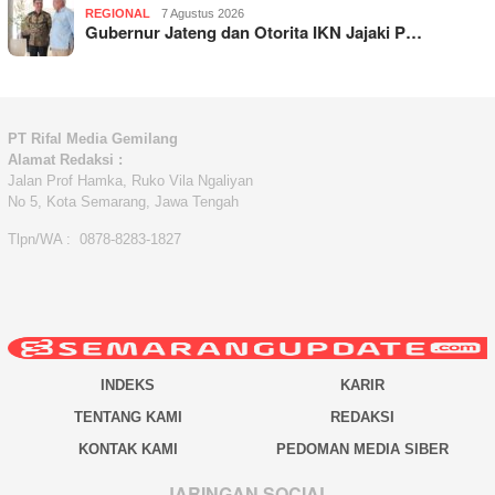
REGIONAL
7 Agustus 2026
Gubernur Jateng dan Otorita IKN Jajaki P…
PT Rifal Media Gemilang
Alamat Redaksi :
Jalan Prof Hamka, Ruko Vila Ngaliyan
No 5, Kota Semarang, Jawa Tengah
Tlpn/WA : 0878-8283-1827
INDEKS
KARIR
TENTANG KAMI
REDAKSI
KONTAK KAMI
PEDOMAN MEDIA SIBER
JARINGAN SOCIAL