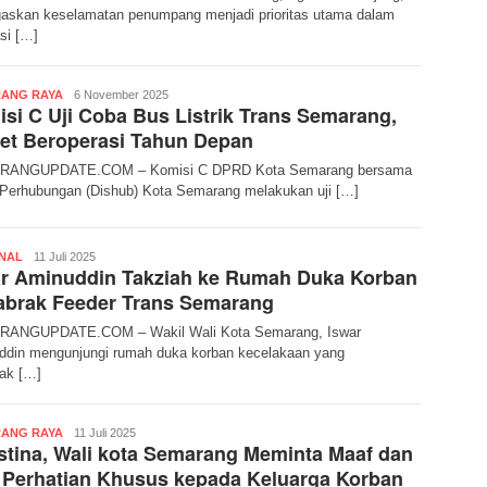
askan keselamatan penumpang menjadi prioritas utama dalam
si […]
admin
ANG RAYA
6 November 2025
si C Uji Coba Bus Listrik Trans Semarang,
et Beroperasi Tahun Depan
ANGUPDATE.COM – Komisi C DPRD Kota Semarang bersama
 Perhubungan (Dishub) Kota Semarang melakukan uji […]
admin
NAL
11 Juli 2025
ar Aminuddin Takziah ke Rumah Duka Korban
abrak Feeder Trans Semarang
ANGUPDATE.COM – Wakil Wali Kota Semarang, Iswar
ddin mengunjungi rumah duka korban kecelakaan yang
rak […]
admin
ANG RAYA
11 Juli 2025
tina, Wali kota Semarang Meminta Maaf dan
 Perhatian Khusus kepada Keluarga Korban