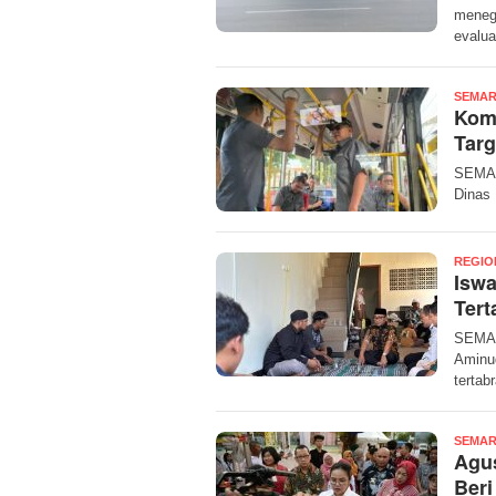
meneg
evalua
SEMAR
Komi
Targ
SEMAR
Dinas
REGIO
Isw
Tert
SEMAR
Aminu
tertab
SEMAR
Agus
Beri