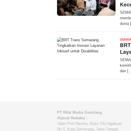
Kec
SEMAR
member
dunia 
SEMAR
BRT 
Laya
SEMAR
komitm
dan [
PT Rifal Media Gemilang
Alamat Redaksi :
Jalan Prof Hamka, Ruko Vila Ngaliyan
No 5, Kota Semarang, Jawa Tengah