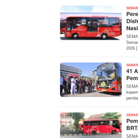
SEMAR
Per
Dis
Nasi
SEMAR
Semara
2026 
SEMAR
41 A
Pemk
SEMAR
kepemi
pemba
SEMAR
Pem
BRT,
SEMAR