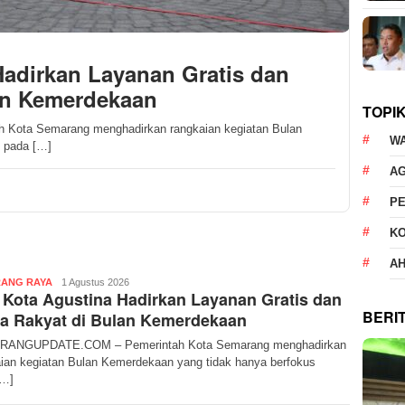
Hadirkan Layanan Gratis dan
an Kemerdekaan
TOPI
ta Semarang menghadirkan rangkaian kegiatan Bulan
W
 pada […]
AG
P
K
AH
Zayyinatus
ANG RAYA
1 Agustus 2026
 Kota Agustina Hadirkan Layanan Gratis dan
Saniyyah
BERI
a Rakyat di Bulan Kemerdekaan
ANGUPDATE.COM – Pemerintah Kota Semarang menghadirkan
ian kegiatan Bulan Kemerdekaan yang tidak hanya berfokus
[…]