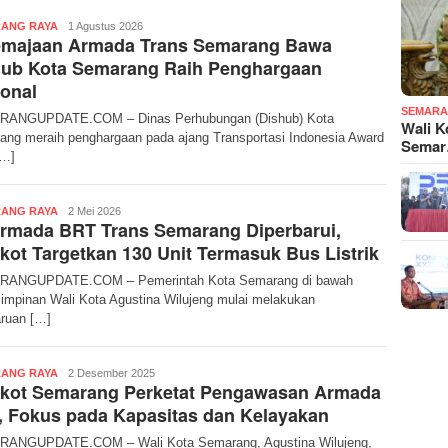
Zayyinatus
ANG RAYA
1 Agustus 2026
emajaan Armada Trans Semarang Bawa
Saniyyah
hub Kota Semarang Raih Penghargaan
onal
SEMARA
ANGUPDATE.COM – Dinas Perhubungan (Dishub) Kota
Wali K
ng meraih penghargaan pada ajang Transportasi Indonesia Award
Sema
[…]
Zayyinatus
ANG RAYA
2 Mei 2026
rmada BRT Trans Semarang Diperbarui,
Saniyyah
ot Targetkan 130 Unit Termasuk Bus Listrik
ANGUPDATE.COM – Pemerintah Kota Semarang di bawah
mpinan Wali Kota Agustina Wilujeng mulai melakukan
ruan […]
Redaksi
ANG RAYA
2 Desember 2025
kot Semarang Perketat Pengawasan Armada
 Fokus pada Kapasitas dan Kelayakan
ANGUPDATE.COM – Wali Kota Semarang, Agustina Wilujeng,