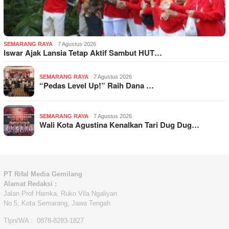
SEMARANG RAYA
7 Agustus 2026
Iswar Ajak Lansia Tetap Aktif Sambut HUT…
SEMARANG RAYA
7 Agustus 2026
“Pedas Level Up!” Raih Dana …
SEMARANG RAYA
7 Agustus 2026
Wali Kota Agustina Kenalkan Tari Dug Dug…
PT Rifal Media Gemilang
Alamat Redaksi :
Jalan Prof Hamka, Ruko Vila Ngaliyan
No 5, Kota Semarang, Jawa Tengah
Tlpn/WA : 0878-8283-1827