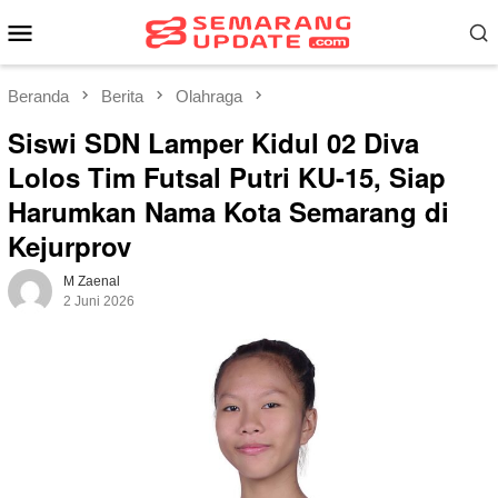
Loncat
Menu
ke
Mobile
konten
Beranda
Berita
Olahraga
Siswi SDN Lamper Kidul 02 Diva
Lolos Tim Futsal Putri KU-15, Siap
Harumkan Nama Kota Semarang di
Kejurprov
M Zaenal
2 Juni 2026