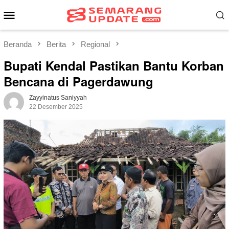
Loncat
Menu
ke
Mobile
konten
Beranda
Berita
Regional
Bupati Kendal Pastikan Bantu Korban
Bencana di Pagerdawung
Zayyinatus Saniyyah
22 Desember 2025