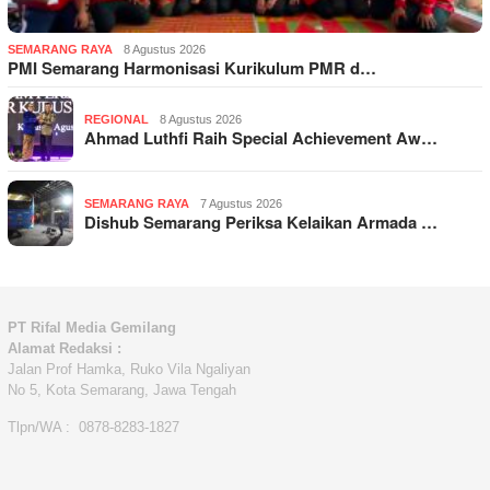
SEMARANG RAYA
8 Agustus 2026
PMI Semarang Harmonisasi Kurikulum PMR d…
REGIONAL
8 Agustus 2026
Ahmad Luthfi Raih Special Achievement Aw…
SEMARANG RAYA
7 Agustus 2026
Dishub Semarang Periksa Kelaikan Armada …
PT Rifal Media Gemilang
Alamat Redaksi :
Jalan Prof Hamka, Ruko Vila Ngaliyan
No 5, Kota Semarang, Jawa Tengah
Tlpn/WA : 0878-8283-1827